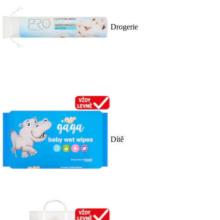
Drogerie
Dítě