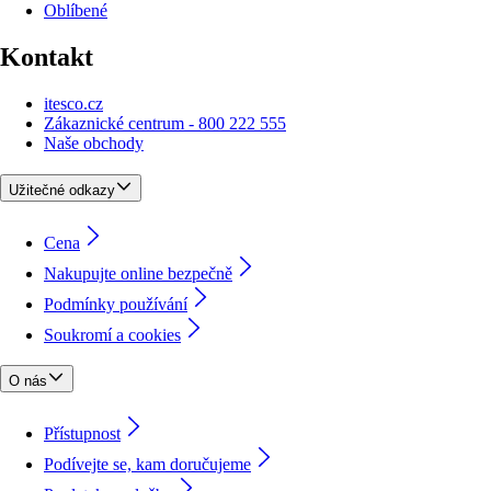
Oblíbené
Kontakt
itesco.cz
Zákaznické centrum - 800 222 555
Naše obchody
Užitečné odkazy
Cena
Nakupujte online bezpečně
Podmínky používání
Soukromí a cookies
O nás
Přístupnost
Podívejte se, kam doručujeme