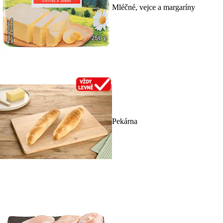
Mléčné, vejce a margaríny
Pekárna