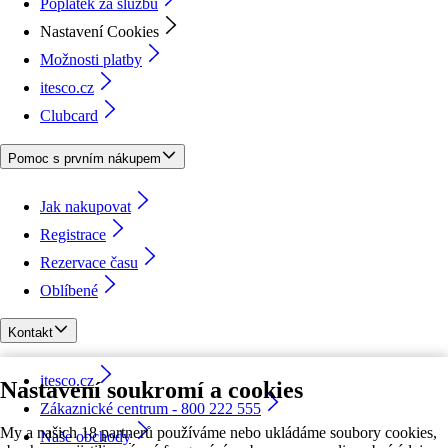
Poplatek za službu
Nastavení Cookies
Možnosti platby
itesco.cz
Clubcard
Pomoc s prvním nákupem
Jak nakupovat
Registrace
Rezervace času
Oblíbené
Kontakt
itesco.cz
Nastavení soukromí a cookies
Zákaznické centrum - 800 222 555
My a našich 18 partnerů používáme nebo ukládáme soubory cookies,
Naše obchody