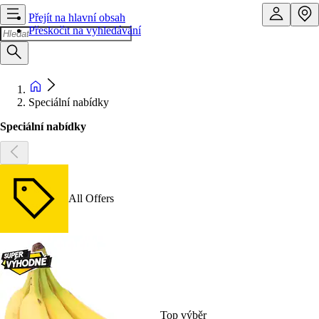
Přejít na hlavní obsah
Přeskočit na vyhledávání
Speciální nabídky
Speciální nabídky
All Offers
Top výběr