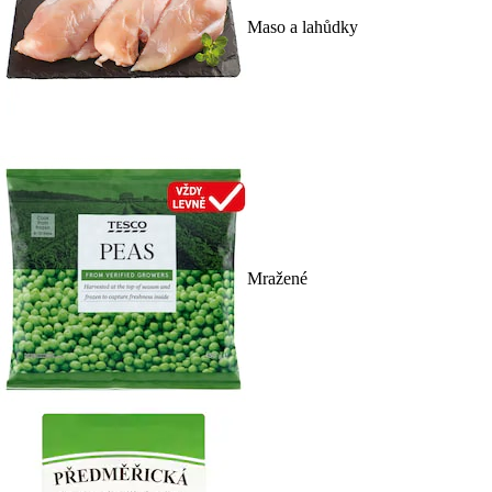
Maso a lahůdky
Mražené