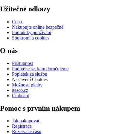
Užitečné odkazy
Cena
Nakupujte online bezpečně
Podmínky používání
Soukromí a cookies
O nás
Přístupnost
Podívejte se, kam doručujeme
Poplatek za službu
Nastavení Cookies
Možnosti platby
itesco.cz
Clubcard
Pomoc s prvním nákupem
Jak nakupovat
Registrace
Rezervace času