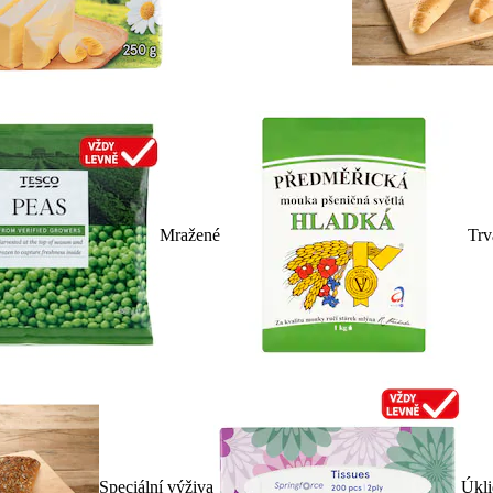
Mražené
Trv
Speciální výživa
Úkli