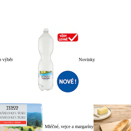
p výběr
Novinky
Mléčné, vejce a margaríny