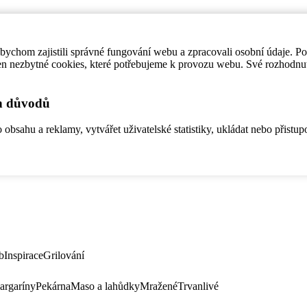
ychom zajistili správné fungování webu a zpracovali osobní údaje. P
en nezbytné cookies, které potřebujeme k provozu webu. Své rozhodnu
ch důvodů
bsahu a reklamy, vytvářet uživatelské statistiky, ukládat nebo přistup
b
Inspirace
Grilování
argaríny
Pekárna
Maso a lahůdky
Mražené
Trvanlivé