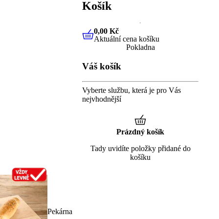
Košík
0,00 Kč
Aktuální cena košíku
0,00 Kč
Aktuální cena košíku
Pokladna
Váš košík
Vyberte službu, která je pro Vás
nejvhodnější
Prázdný košík
Tady uvidíte položky přidané do
košíku
Pekárna