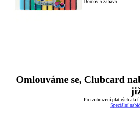
Domov a zábava
Omlouváme se, Clubcard nabíd
ji
Pro zobrazení platných akcí 
Speciální nabí