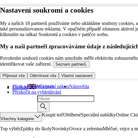
Nastavení soukromí a cookies
My a našich 18 partnerů používáme nebo ukládáme soubory cookies, ab
také personalizovanou reklamu. V opačném případě zůstanou aktivní j
kliknutím na odkaz Soukromí a cookies v patičce webu.
My a naši partneři zpracováváme údaje z následující
Povolením souborů cookies nám umožníte měřit efektivitu zobrazeného o
identifikovat vaše zařízení.
Seznam partnerů.
Přijmout vše
Odmítnout vše
Vlastní nastavení
Přejít na hlavní obsah
Můj první nákup
Nápověda
English
Přeskočit na vyhledávání
Koupit teď
Oblíbené
Speciální nabídky
Online Clu
Všechny kategorie
Top výběr
Zpátky do školy
Novinky
Ovoce a zelenina
Mléčné, vejce a m