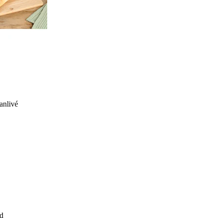
anlivé
d