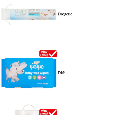
Drogerie
Dítě