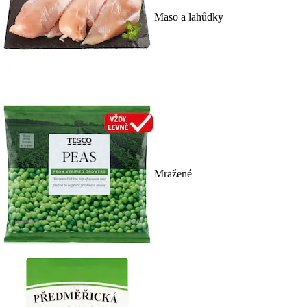
Maso a lahůdky
Mražené