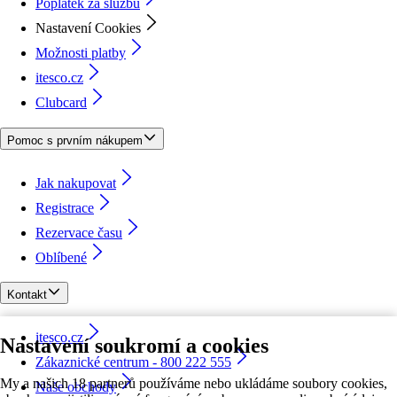
Poplatek za službu
Nastavení Cookies
Možnosti platby
itesco.cz
Clubcard
Pomoc s prvním nákupem
Jak nakupovat
Registrace
Rezervace času
Oblíbené
Kontakt
itesco.cz
Nastavení soukromí a cookies
Zákaznické centrum - 800 222 555
My a našich 18 partnerů používáme nebo ukládáme soubory cookies,
Naše obchody