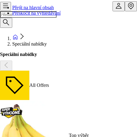
Přejít na hlavní obsah
Přeskočit na vyhledávání
Speciální nabídky
Speciální nabídky
All Offers
Top výběr