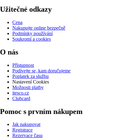
Užitečné odkazy
Cena
Nakupujte online bezpečně
Podmínky používání
Soukromí a cookies
O nás
Přístupnost
Podívejte se, kam doručujeme
Poplatek za službu
Nastavení Cookies
Možnosti platby
itesco.cz
Clubcard
Pomoc s prvním nákupem
Jak nakupovat
Registrace
Rezervace času