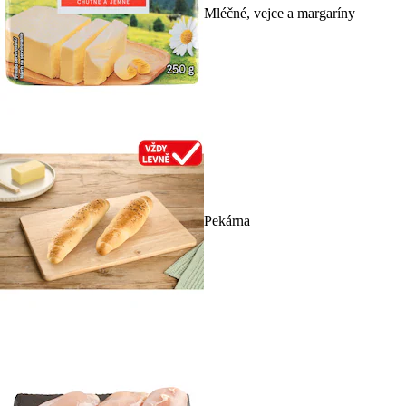
Mléčné, vejce a margaríny
Pekárna