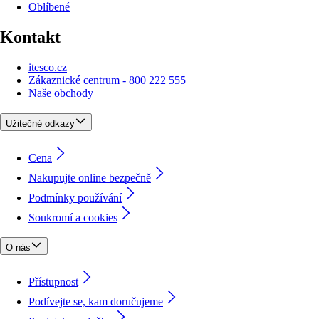
Oblíbené
Kontakt
itesco.cz
Zákaznické centrum - 800 222 555
Naše obchody
Užitečné odkazy
Cena
Nakupujte online bezpečně
Podmínky používání
Soukromí a cookies
O nás
Přístupnost
Podívejte se, kam doručujeme