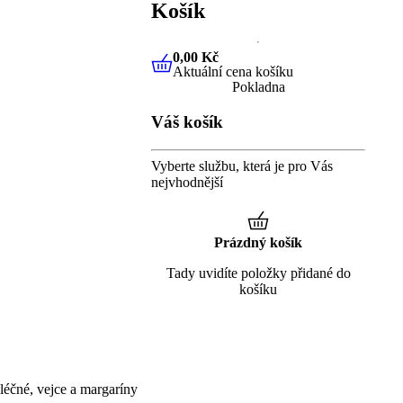
Košík
0,00 Kč
Aktuální cena košíku
0,00 Kč
Aktuální cena košíku
Pokladna
Váš košík
Vyberte službu, která je pro Vás
nejvhodnější
Prázdný košík
Tady uvidíte položky přidané do
košíku
éčné, vejce a margaríny