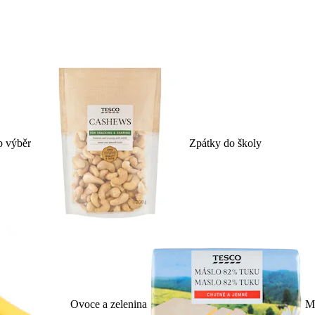
p výběr
Zpátky do školy
Ovoce a zelenina
Ml