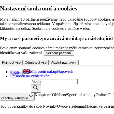
Nastavení soukromí a cookies
My a našich 18 partnerů používáme nebo ukládáme soubory cookies, ab
také personalizovanou reklamu. V opačném případě zůstanou aktivní j
kliknutím na odkaz Soukromí a cookies v patičce webu.
My a naši partneři zpracováváme údaje z následující
Povolením souborů cookies nám umožníte měřit efektivitu zobrazeného o
identifikovat vaše zařízení.
Seznam partnerů.
Přijmout vše
Odmítnout vše
Vlastní nastavení
Přejít na hlavní obsah
Můj první nákup
Nápověda
English
Přeskočit na vyhledávání
Koupit teď
Oblíbené
Speciální nabídky
Online Clu
Všechny kategorie
Top výběr
Zpátky do školy
Novinky
Ovoce a zelenina
Mléčné, vejce a m