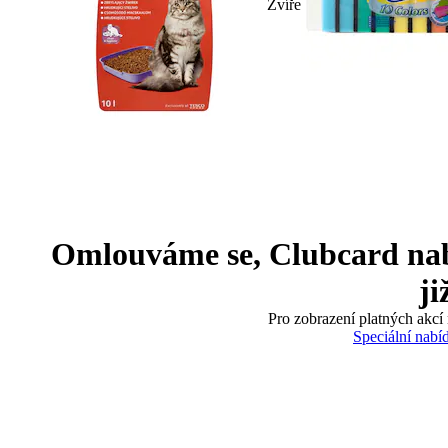
Zvíře
Omlouváme se, Clubcard nabíd
ji
Pro zobrazení platných akcí 
Speciální nabí