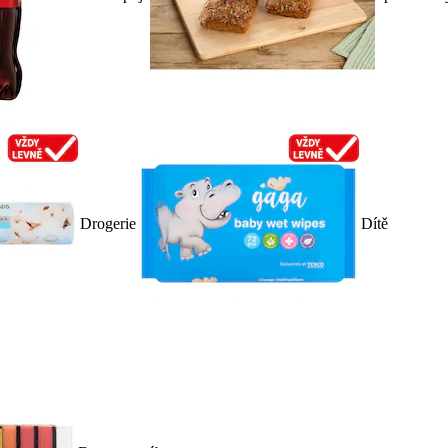
Drogerie
Dítě