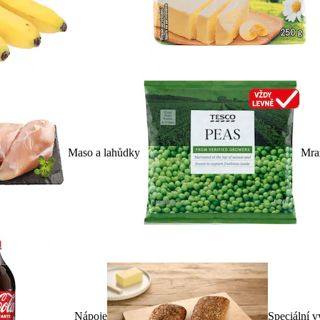
Maso a lahůdky
Mra
Nápoje
Speciální v