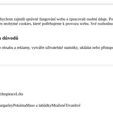
ychom zajistili správné fungování webu a zpracovali osobní údaje. P
en nezbytné cookies, které potřebujeme k provozu webu. Své rozhodnu
ch důvodů
bsahu a reklamy, vytvářet uživatelské statistiky, ukládat nebo přistup
b
Inspirace
Léto
argaríny
Pekárna
Maso a lahůdky
Mražené
Trvanlivé