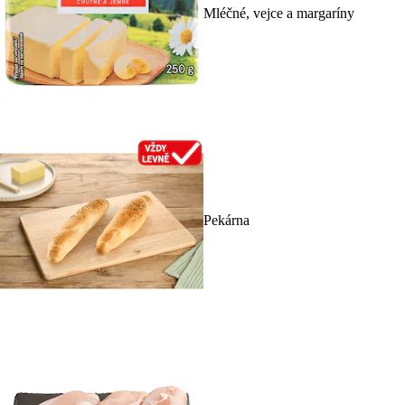
Mléčné, vejce a margaríny
Pekárna