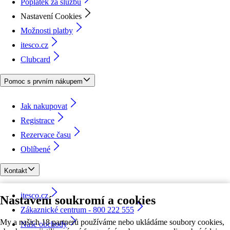
Poplatek za službu
Nastavení Cookies
Možnosti platby
itesco.cz
Clubcard
Pomoc s prvním nákupem
Jak nakupovat
Registrace
Rezervace času
Oblíbené
Kontakt
itesco.cz
Nastavení soukromí a cookies
Zákaznické centrum - 800 222 555
My a našich 18 partnerů používáme nebo ukládáme soubory cookies,
Naše obchody