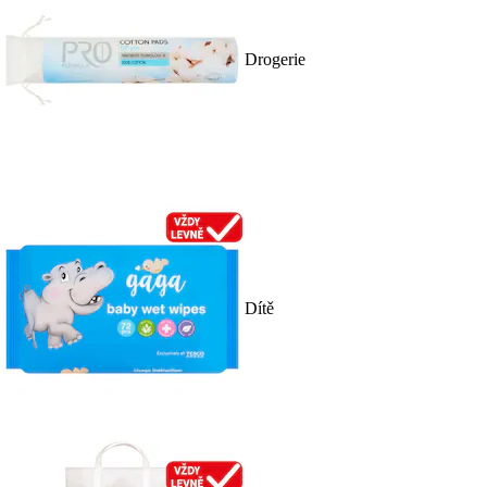
Drogerie
Dítě