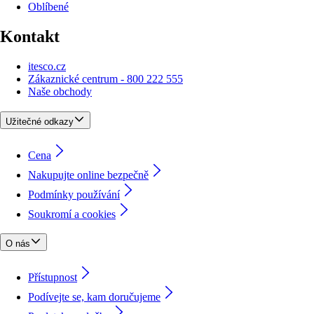
Oblíbené
Kontakt
itesco.cz
Zákaznické centrum - 800 222 555
Naše obchody
Užitečné odkazy
Cena
Nakupujte online bezpečně
Podmínky používání
Soukromí a cookies
O nás
Přístupnost
Podívejte se, kam doručujeme