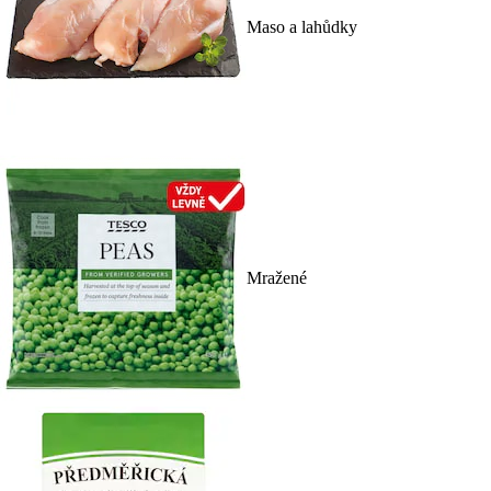
Maso a lahůdky
Mražené