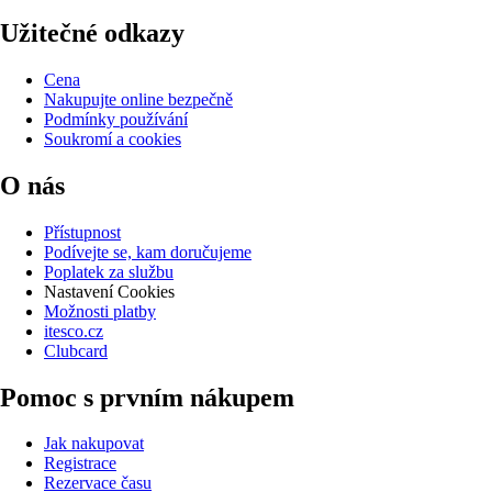
Užitečné odkazy
Cena
Nakupujte online bezpečně
Podmínky používání
Soukromí a cookies
O nás
Přístupnost
Podívejte se, kam doručujeme
Poplatek za službu
Nastavení Cookies
Možnosti platby
itesco.cz
Clubcard
Pomoc s prvním nákupem
Jak nakupovat
Registrace
Rezervace času