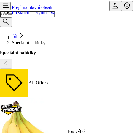
Přejít na hlavní obsah
Přeskočit na vyhledávání
Speciální nabídky
Speciální nabídky
All Offers
Top výběr