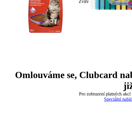
Zvíře
Omlouváme se, Clubcard nabíd
ji
Pro zobrazení platných akcí 
Speciální nabí