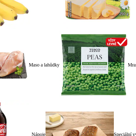
Maso a lahůdky
Mra
Nápoje
Speciální v