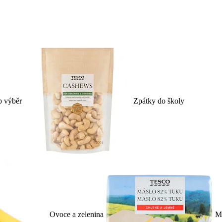
p výběr
Zpátky do školy
Ovoce a zelenina
Ml