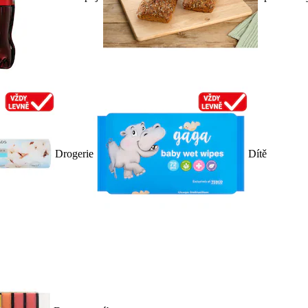
Drogerie
Dítě