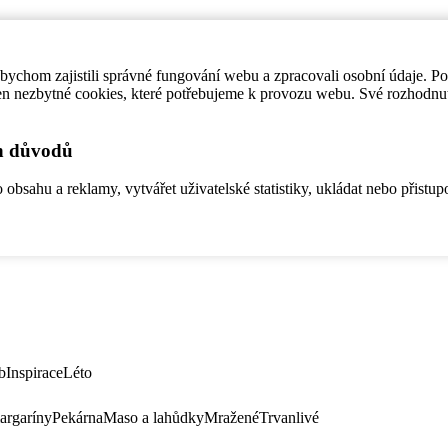
ychom zajistili správné fungování webu a zpracovali osobní údaje. P
en nezbytné cookies, které potřebujeme k provozu webu. Své rozhodnu
ch důvodů
bsahu a reklamy, vytvářet uživatelské statistiky, ukládat nebo přistup
b
Inspirace
Léto
argaríny
Pekárna
Maso a lahůdky
Mražené
Trvanlivé