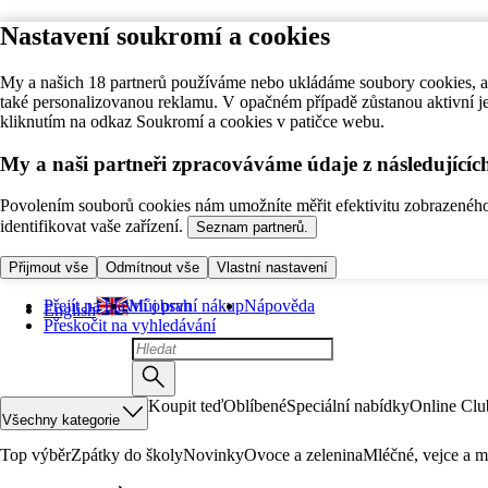
Nastavení soukromí a cookies
My a našich 18 partnerů používáme nebo ukládáme soubory cookies, ab
také personalizovanou reklamu. V opačném případě zůstanou aktivní j
kliknutím na odkaz Soukromí a cookies v patičce webu.
My a naši partneři zpracováváme údaje z následující
Povolením souborů cookies nám umožníte měřit efektivitu zobrazeného o
identifikovat vaše zařízení.
Seznam partnerů.
Přijmout vše
Odmítnout vše
Vlastní nastavení
Přejít na hlavní obsah
Můj první nákup
Nápověda
English
Přeskočit na vyhledávání
Koupit teď
Oblíbené
Speciální nabídky
Online Clu
Všechny kategorie
Top výběr
Zpátky do školy
Novinky
Ovoce a zelenina
Mléčné, vejce a m