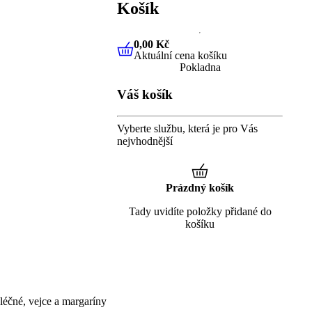
Košík
0,00 Kč
Aktuální cena košíku
0,00 Kč
Aktuální cena košíku
Pokladna
Váš košík
Vyberte službu, která je pro Vás
nejvhodnější
Prázdný košík
Tady uvidíte položky přidané do
košíku
éčné, vejce a margaríny