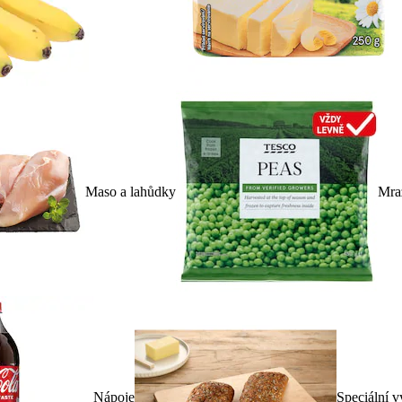
Maso a lahůdky
Mra
Nápoje
Speciální v