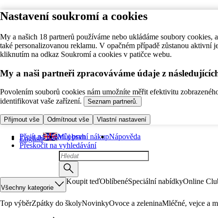
Nastavení soukromí a cookies
My a našich 18 partnerů používáme nebo ukládáme soubory cookies, ab
také personalizovanou reklamu. V opačném případě zůstanou aktivní j
kliknutím na odkaz Soukromí a cookies v patičce webu.
My a naši partneři zpracováváme údaje z následující
Povolením souborů cookies nám umožníte měřit efektivitu zobrazeného o
identifikovat vaše zařízení.
Seznam partnerů.
Přijmout vše
Odmítnout vše
Vlastní nastavení
Přejít na hlavní obsah
Můj první nákup
Nápověda
English
Přeskočit na vyhledávání
Koupit teď
Oblíbené
Speciální nabídky
Online Clu
Všechny kategorie
Top výběr
Zpátky do školy
Novinky
Ovoce a zelenina
Mléčné, vejce a m