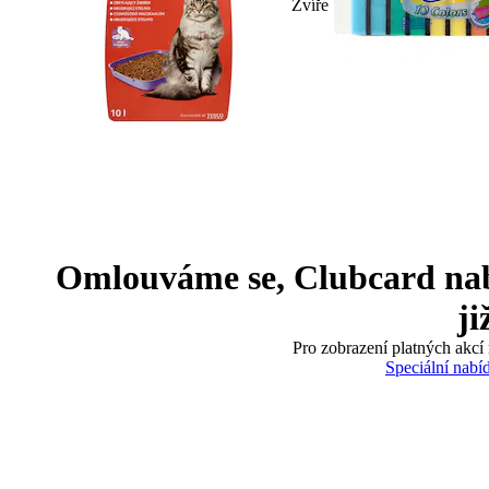
Zvíře
Omlouváme se, Clubcard nabíd
ji
Pro zobrazení platných akcí 
Speciální nabí