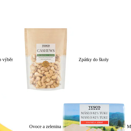
p výběr
Zpátky do školy
Ovoce a zelenina
Ml