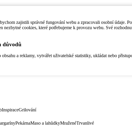
ychom zajistili správné fungování webu a zpracovali osobní údaje. P
en nezbytné cookies, které potřebujeme k provozu webu. Své rozhodnu
ch důvodů
bsahu a reklamy, vytvářet uživatelské statistiky, ukládat nebo přistup
b
Inspirace
Grilování
argaríny
Pekárna
Maso a lahůdky
Mražené
Trvanlivé