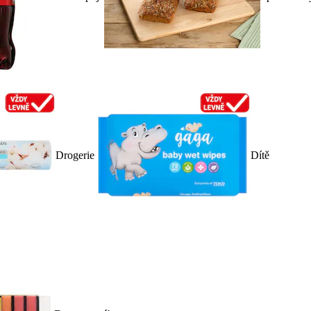
Drogerie
Dítě