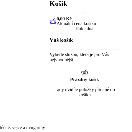
Košík
0,00 Kč
Aktuální cena košíku
0,00 Kč
Aktuální cena košíku
Pokladna
Váš košík
Vyberte službu, která je pro Vás
nejvhodnější
Prázdný košík
Tady uvidíte položky přidané do
košíku
éčné, vejce a margaríny