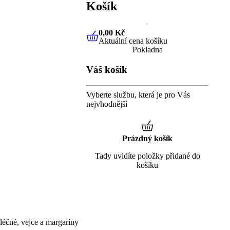
Košík
0,00 Kč
Aktuální cena košíku
0,00 Kč
Aktuální cena košíku
Pokladna
Váš košík
Vyberte službu, která je pro Vás
nejvhodnější
Prázdný košík
Tady uvidíte položky přidané do
košíku
éčné, vejce a margaríny