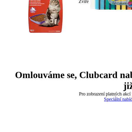
Zvíře
Omlouváme se, Clubcard nabíd
ji
Pro zobrazení platných akcí 
Speciální nabí