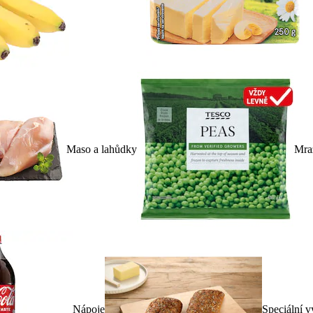
Maso a lahůdky
Mra
Nápoje
Speciální v