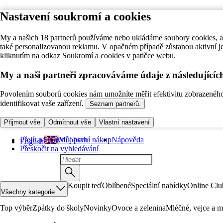
Nastavení soukromí a cookies
My a našich 18 partnerů používáme nebo ukládáme soubory cookies, ab
také personalizovanou reklamu. V opačném případě zůstanou aktivní j
kliknutím na odkaz Soukromí a cookies v patičce webu.
My a naši partneři zpracováváme údaje z následující
Povolením souborů cookies nám umožníte měřit efektivitu zobrazeného o
identifikovat vaše zařízení.
Seznam partnerů.
Přijmout vše
Odmítnout vše
Vlastní nastavení
Přejít na hlavní obsah
Můj první nákup
Nápověda
English
Přeskočit na vyhledávání
Koupit teď
Oblíbené
Speciální nabídky
Online Clu
Všechny kategorie
Top výběr
Zpátky do školy
Novinky
Ovoce a zelenina
Mléčné, vejce a m