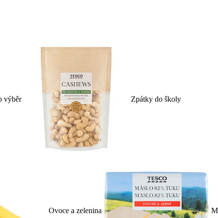
p výběr
Zpátky do školy
Ovoce a zelenina
Ml