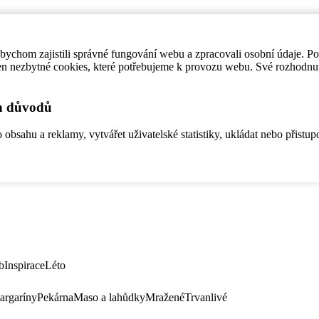
ychom zajistili správné fungování webu a zpracovali osobní údaje. P
en nezbytné cookies, které potřebujeme k provozu webu. Své rozhodnu
ch důvodů
bsahu a reklamy, vytvářet uživatelské statistiky, ukládat nebo přistup
b
Inspirace
Léto
argaríny
Pekárna
Maso a lahůdky
Mražené
Trvanlivé