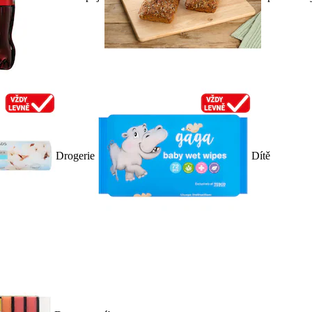
Drogerie
Dítě