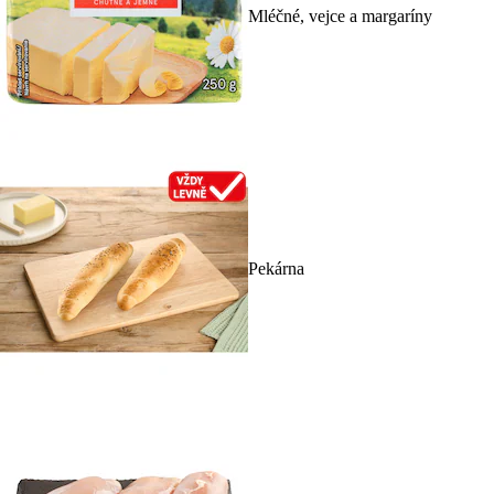
Mléčné, vejce a margaríny
Pekárna