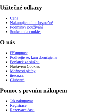
Užitečné odkazy
Cena
Nakupujte online bezpečně
Podmínky používání
Soukromí a cookies
O nás
Přístupnost
Podívejte se, kam doručujeme
Poplatek za službu
Nastavení Cookies
Možnosti platby
itesco.cz
Clubcard
Pomoc s prvním nákupem
Jak nakupovat
Registrace
Rezervace času