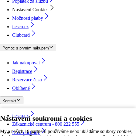
Poplatek za službu
Nastavení Cookies
Možnosti platby
itesco.cz
Clubcard
Pomoc s prvním nákupem
Jak nakupovat
Registrace
Rezervace času
Oblíbené
Kontakt
itesco.cz
Nastavení soukromí a cookies
Zákaznické centrum - 800 222 555
My a našich 18 partnerů používáme nebo ukládáme soubory cookies,
Naše obchody