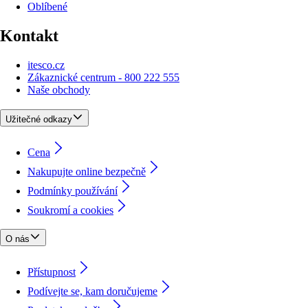
Oblíbené
Kontakt
itesco.cz
Zákaznické centrum - 800 222 555
Naše obchody
Užitečné odkazy
Cena
Nakupujte online bezpečně
Podmínky používání
Soukromí a cookies
O nás
Přístupnost
Podívejte se, kam doručujeme