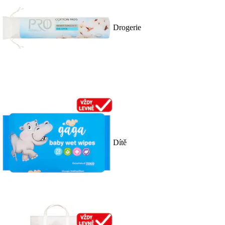
Drogerie
Dítě