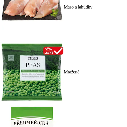
Maso a lahůdky
Mražené