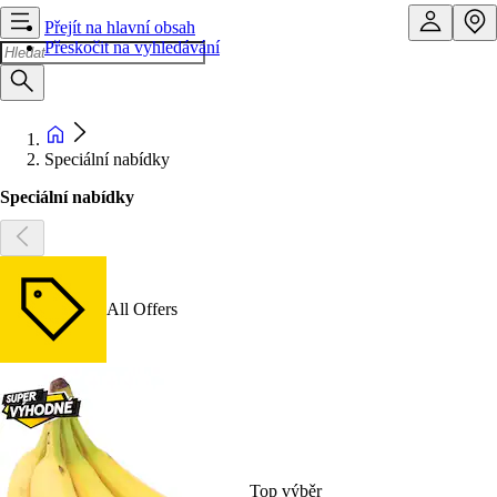
Přejít na hlavní obsah
Přeskočit na vyhledávání
Speciální nabídky
Speciální nabídky
All Offers
Top výběr