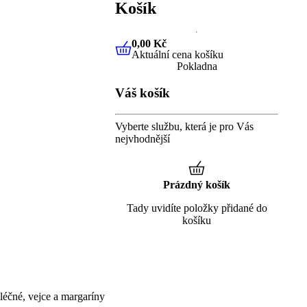
Košík
0,00 Kč
Aktuální cena košíku
0,00 Kč
Aktuální cena košíku
Pokladna
Váš košík
Vyberte službu, která je pro Vás
nejvhodnější
Prázdný košík
Tady uvidíte položky přidané do
košíku
éčné, vejce a margaríny