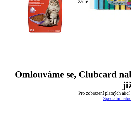
Zvíře
Omlouváme se, Clubcard nabíd
ji
Pro zobrazení platných akcí 
Speciální nabí