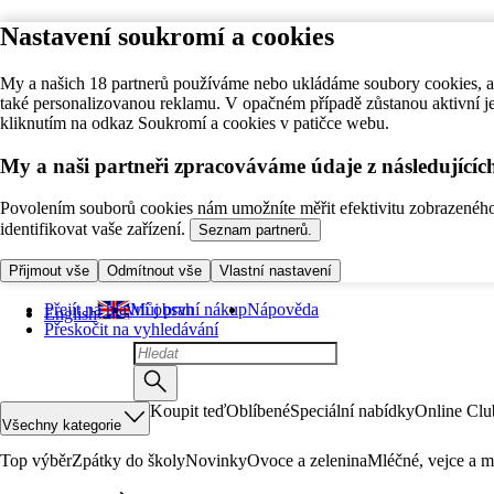
Nastavení soukromí a cookies
My a našich 18 partnerů používáme nebo ukládáme soubory cookies, ab
také personalizovanou reklamu. V opačném případě zůstanou aktivní j
kliknutím na odkaz Soukromí a cookies v patičce webu.
My a naši partneři zpracováváme údaje z následující
Povolením souborů cookies nám umožníte měřit efektivitu zobrazeného o
identifikovat vaše zařízení.
Seznam partnerů.
Přijmout vše
Odmítnout vše
Vlastní nastavení
Přejít na hlavní obsah
Můj první nákup
Nápověda
English
Přeskočit na vyhledávání
Koupit teď
Oblíbené
Speciální nabídky
Online Clu
Všechny kategorie
Top výběr
Zpátky do školy
Novinky
Ovoce a zelenina
Mléčné, vejce a m