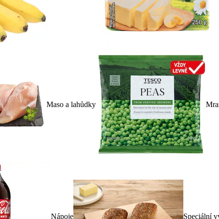
Maso a lahůdky
Mra
Nápoje
Speciální v