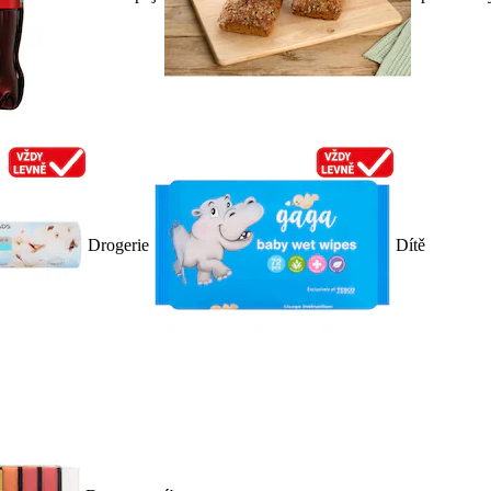
Drogerie
Dítě