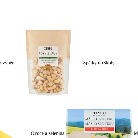
p výběr
Zpátky do školy
Ovoce a zelenina
Ml