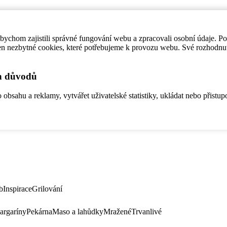
ychom zajistili správné fungování webu a zpracovali osobní údaje. P
en nezbytné cookies, které potřebujeme k provozu webu. Své rozhodnu
ch důvodů
bsahu a reklamy, vytvářet uživatelské statistiky, ukládat nebo přistup
b
Inspirace
Grilování
argaríny
Pekárna
Maso a lahůdky
Mražené
Trvanlivé