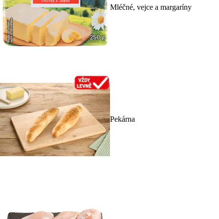
Mléčné, vejce a margaríny
Pekárna