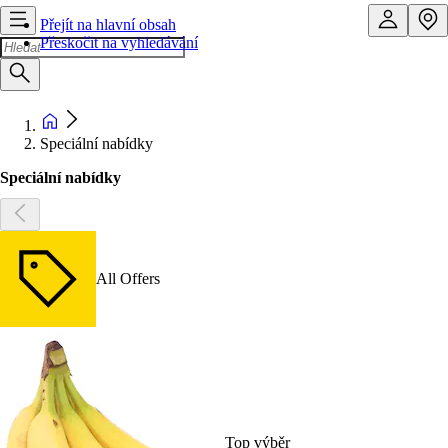
Přejít na hlavní obsah
Přeskočit na vyhledávání
Speciální nabídky
Speciální nabídky
All Offers
Top výběr