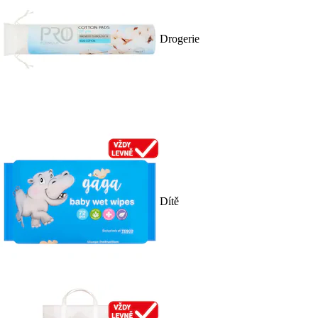
Drogerie
Dítě