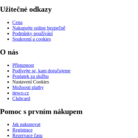
Užitečné odkazy
Cena
Nakupujte online bezpečně
Podmínky používání
Soukromí a cookies
O nás
Přístupnost
Podívejte se, kam doručujeme
Poplatek za službu
Nastavení Cookies
Možnosti platby
itesco.cz
Clubcard
Pomoc s prvním nákupem
Jak nakupovat
Registrace
Rezervace času