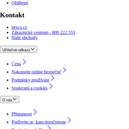
Oblíbené
Kontakt
itesco.cz
Zákaznické centrum - 800 222 555
Naše obchody
Užitečné odkazy
Cena
Nakupujte online bezpečně
Podmínky používání
Soukromí a cookies
O nás
Přístupnost
Podívejte se, kam doručujeme