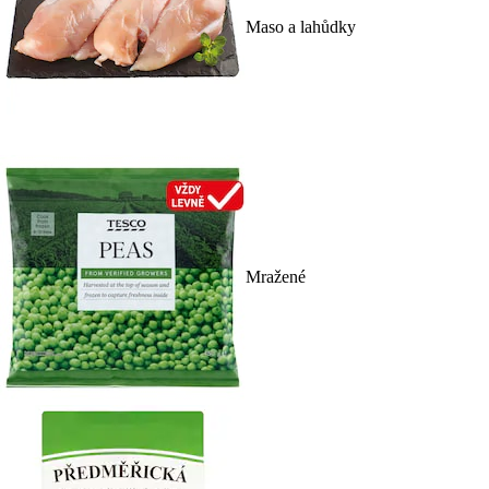
Maso a lahůdky
Mražené