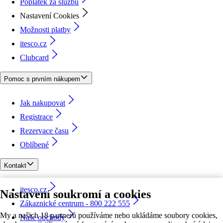
Poplatek za službu
Nastavení Cookies
Možnosti platby
itesco.cz
Clubcard
Pomoc s prvním nákupem
Jak nakupovat
Registrace
Rezervace času
Oblíbené
Kontakt
itesco.cz
Nastavení soukromí a cookies
Zákaznické centrum - 800 222 555
My a našich 18 partnerů používáme nebo ukládáme soubory cookies,
Naše obchody