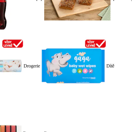
Drogerie
Dítě