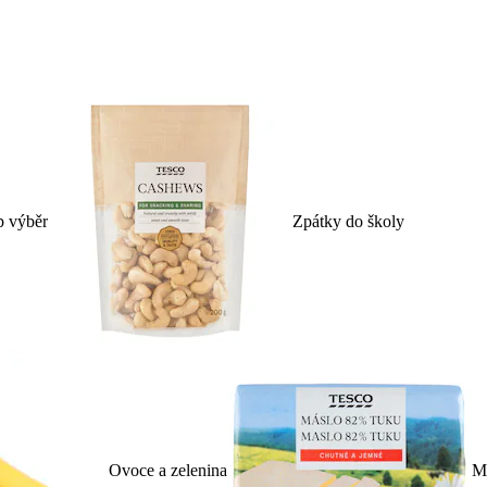
p výběr
Zpátky do školy
Ovoce a zelenina
Ml