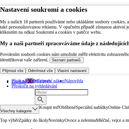
Nastavení soukromí a cookies
My a našich 18 partnerů používáme nebo ukládáme soubory cookies, ab
také personalizovanou reklamu. V opačném případě zůstanou aktivní j
kliknutím na odkaz Soukromí a cookies v patičce webu.
My a naši partneři zpracováváme údaje z následující
Povolením souborů cookies nám umožníte měřit efektivitu zobrazeného o
identifikovat vaše zařízení.
Seznam partnerů.
Přijmout vše
Odmítnout vše
Vlastní nastavení
Přejít na hlavní obsah
Můj první nákup
Nápověda
English
Přeskočit na vyhledávání
Koupit teď
Oblíbené
Speciální nabídky
Online Clu
Všechny kategorie
Top výběr
Zpátky do školy
Novinky
Ovoce a zelenina
Mléčné, vejce a m