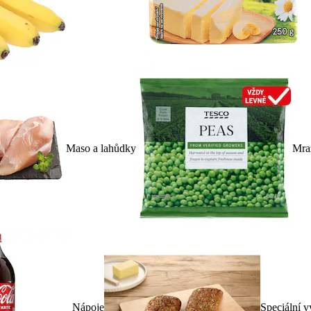
Maso a lahůdky
Mra
Nápoje
Speciální v