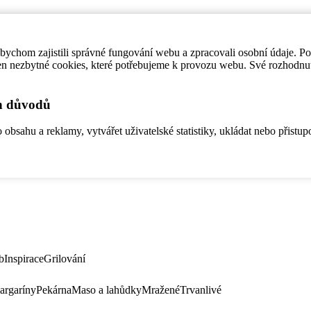
ychom zajistili správné fungování webu a zpracovali osobní údaje. P
en nezbytné cookies, které potřebujeme k provozu webu. Své rozhodnu
ch důvodů
bsahu a reklamy, vytvářet uživatelské statistiky, ukládat nebo přistup
b
Inspirace
Grilování
argaríny
Pekárna
Maso a lahůdky
Mražené
Trvanlivé