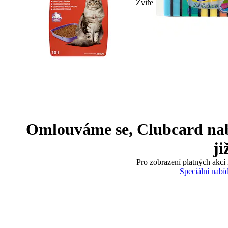
Zvíře
Omlouváme se, Clubcard nabíd
ji
Pro zobrazení platných akcí 
Speciální nabí