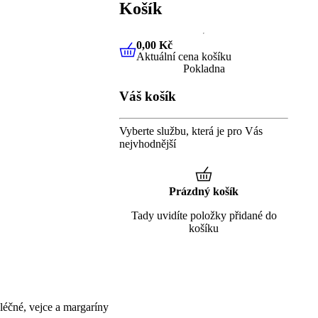
Košík
0,00 Kč
Aktuální cena košíku
0,00 Kč
Aktuální cena košíku
Pokladna
Váš košík
Vyberte službu, která je pro Vás
nejvhodnější
Prázdný košík
Tady uvidíte položky přidané do
košíku
éčné, vejce a margaríny