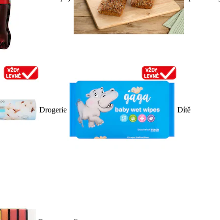
Drogerie
Dítě