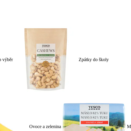
p výběr
Zpátky do školy
Ovoce a zelenina
Ml