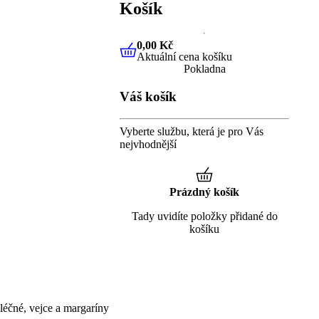
Košík
0,00 Kč
Aktuální cena košíku
0,00 Kč
Aktuální cena košíku
Pokladna
Váš košík
Vyberte službu, která je pro Vás
nejvhodnější
Prázdný košík
Tady uvidíte položky přidané do
košíku
éčné, vejce a margaríny