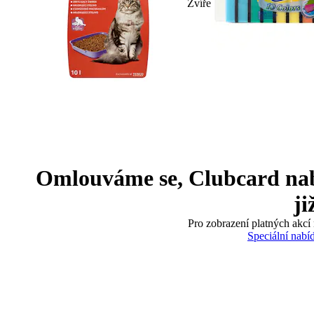
Zvíře
Omlouváme se, Clubcard nabíd
ji
Pro zobrazení platných akcí 
Speciální nabí