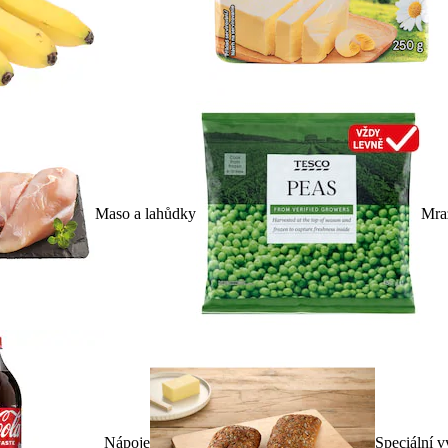
Maso a lahůdky
Mra
Nápoje
Speciální v