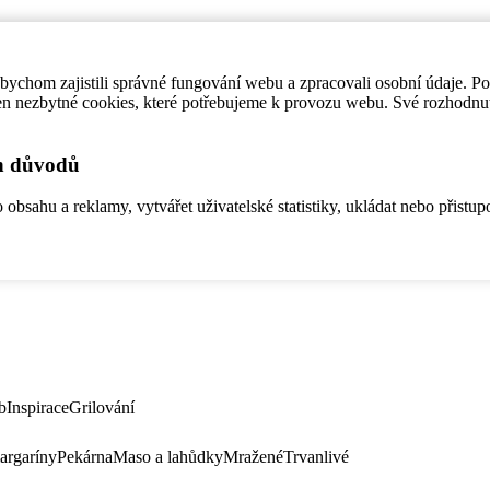
ychom zajistili správné fungování webu a zpracovali osobní údaje. P
en nezbytné cookies, které potřebujeme k provozu webu. Své rozhodnu
ch důvodů
bsahu a reklamy, vytvářet uživatelské statistiky, ukládat nebo přistup
b
Inspirace
Grilování
argaríny
Pekárna
Maso a lahůdky
Mražené
Trvanlivé