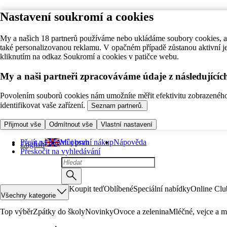
Nastavení soukromí a cookies
My a našich 18 partnerů používáme nebo ukládáme soubory cookies, ab
také personalizovanou reklamu. V opačném případě zůstanou aktivní j
kliknutím na odkaz Soukromí a cookies v patičce webu.
My a naši partneři zpracováváme údaje z následující
Povolením souborů cookies nám umožníte měřit efektivitu zobrazeného o
identifikovat vaše zařízení.
Seznam partnerů.
Přijmout vše
Odmítnout vše
Vlastní nastavení
Přejít na hlavní obsah
Můj první nákup
Nápověda
English
Přeskočit na vyhledávání
Koupit teď
Oblíbené
Speciální nabídky
Online Clu
Všechny kategorie
Top výběr
Zpátky do školy
Novinky
Ovoce a zelenina
Mléčné, vejce a m