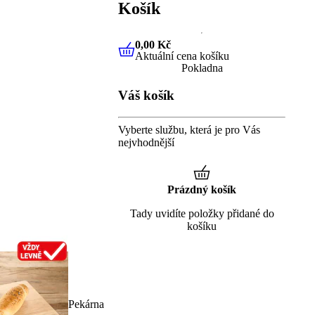
Košík
0,00 Kč
Aktuální cena košíku
0,00 Kč
Aktuální cena košíku
Pokladna
Váš košík
Vyberte službu, která je pro Vás
nejvhodnější
Prázdný košík
Tady uvidíte položky přidané do
košíku
Pekárna