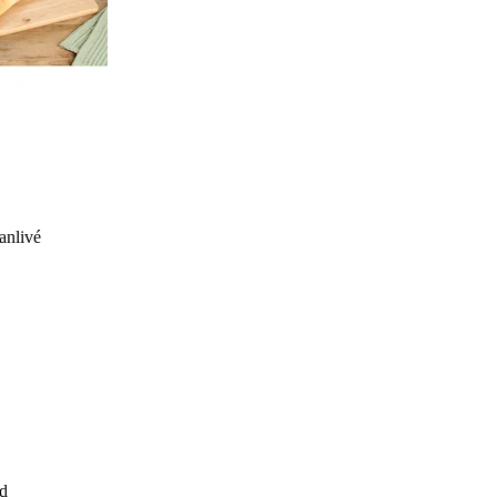
anlivé
d