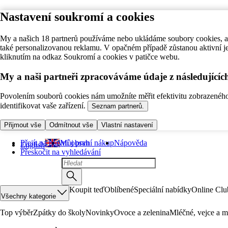
Nastavení soukromí a cookies
My a našich 18 partnerů používáme nebo ukládáme soubory cookies, ab
také personalizovanou reklamu. V opačném případě zůstanou aktivní j
kliknutím na odkaz Soukromí a cookies v patičce webu.
My a naši partneři zpracováváme údaje z následující
Povolením souborů cookies nám umožníte měřit efektivitu zobrazeného o
identifikovat vaše zařízení.
Seznam partnerů.
Přijmout vše
Odmítnout vše
Vlastní nastavení
Přejít na hlavní obsah
Můj první nákup
Nápověda
English
Přeskočit na vyhledávání
Koupit teď
Oblíbené
Speciální nabídky
Online Clu
Všechny kategorie
Top výběr
Zpátky do školy
Novinky
Ovoce a zelenina
Mléčné, vejce a m