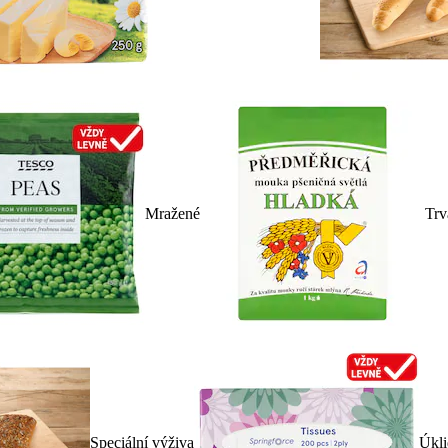
Mražené
Trv
Speciální výživa
Úkli