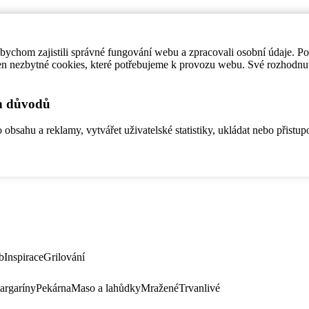
ychom zajistili správné fungování webu a zpracovali osobní údaje. P
en nezbytné cookies, které potřebujeme k provozu webu. Své rozhodnu
ch důvodů
bsahu a reklamy, vytvářet uživatelské statistiky, ukládat nebo přistup
b
Inspirace
Grilování
argaríny
Pekárna
Maso a lahůdky
Mražené
Trvanlivé