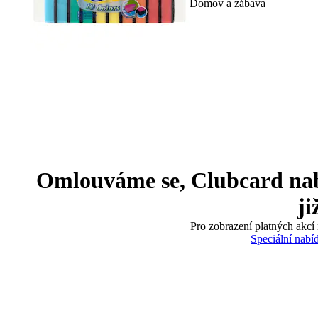
Domov a zábava
Omlouváme se, Clubcard nabíd
ji
Pro zobrazení platných akcí 
Speciální nabí