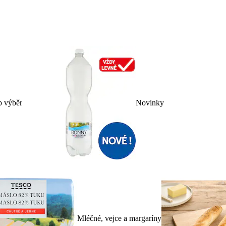
p výběr
Novinky
Mléčné, vejce a margaríny