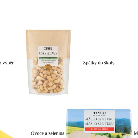
p výběr
Zpátky do školy
Ovoce a zelenina
Ml