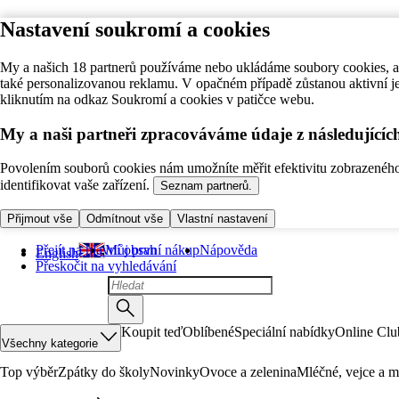
Nastavení soukromí a cookies
My a našich 18 partnerů používáme nebo ukládáme soubory cookies, ab
také personalizovanou reklamu. V opačném případě zůstanou aktivní j
kliknutím na odkaz Soukromí a cookies v patičce webu.
My a naši partneři zpracováváme údaje z následující
Povolením souborů cookies nám umožníte měřit efektivitu zobrazeného o
identifikovat vaše zařízení.
Seznam partnerů.
Přijmout vše
Odmítnout vše
Vlastní nastavení
Přejít na hlavní obsah
Můj první nákup
Nápověda
English
Přeskočit na vyhledávání
Koupit teď
Oblíbené
Speciální nabídky
Online Clu
Všechny kategorie
Top výběr
Zpátky do školy
Novinky
Ovoce a zelenina
Mléčné, vejce a m