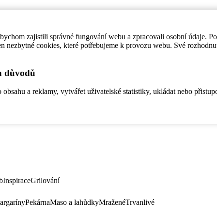
ychom zajistili správné fungování webu a zpracovali osobní údaje. P
en nezbytné cookies, které potřebujeme k provozu webu. Své rozhodnu
ch důvodů
bsahu a reklamy, vytvářet uživatelské statistiky, ukládat nebo přistup
b
Inspirace
Grilování
argaríny
Pekárna
Maso a lahůdky
Mražené
Trvanlivé