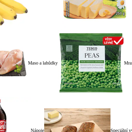
Maso a lahůdky
Mra
Nápoje
Speciální v