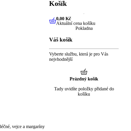
Košík
0,00 Kč
Aktuální cena košíku
0,00 Kč
Aktuální cena košíku
Pokladna
Váš košík
Vyberte službu, která je pro Vás
nejvhodnější
Prázdný košík
Tady uvidíte položky přidané do
košíku
éčné, vejce a margaríny