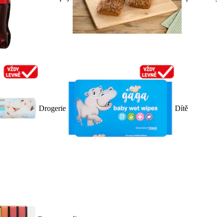
Drogerie
Dítě