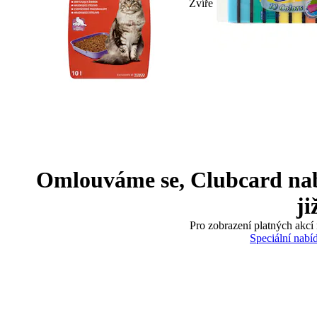
Zvíře
Omlouváme se, Clubcard nabíd
ji
Pro zobrazení platných akcí 
Speciální nabí