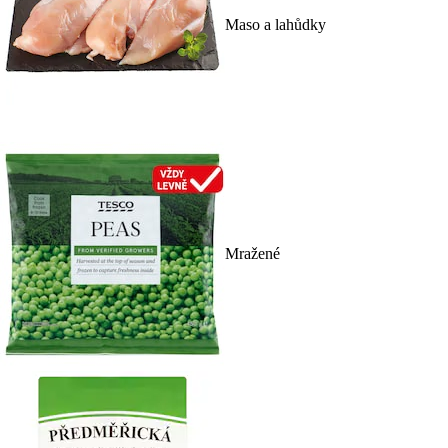
Maso a lahůdky
Mražené