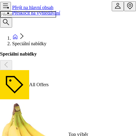
Přejít na hlavní obsah
Přeskočit na vyhledávání
Speciální nabídky
Speciální nabídky
All Offers
Top výběr