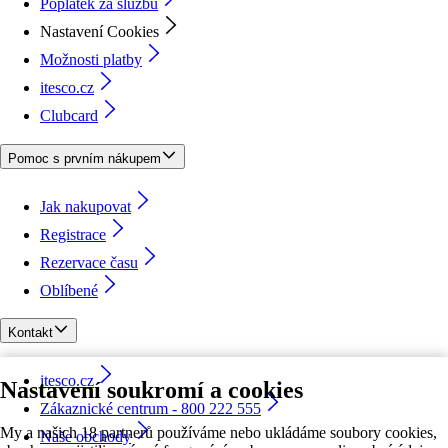
Poplatek za službu
Nastavení Cookies
Možnosti platby
itesco.cz
Clubcard
Pomoc s prvním nákupem
Jak nakupovat
Registrace
Rezervace času
Oblíbené
Kontakt
itesco.cz
Nastavení soukromí a cookies
Zákaznické centrum - 800 222 555
My a našich 18 partnerů používáme nebo ukládáme soubory cookies,
Naše obchody