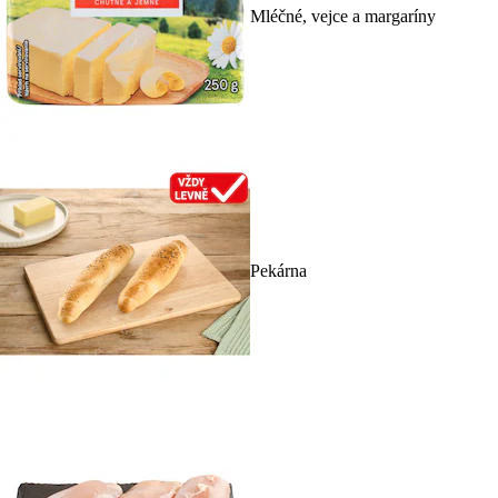
Mléčné, vejce a margaríny
Pekárna