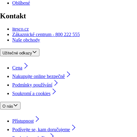
Oblíbené
Kontakt
itesco.cz
Zákaznické centrum - 800 222 555
Naše obchody
Užitečné odkazy
Cena
Nakupujte online bezpečně
Podmínky používání
Soukromí a cookies
O nás
Přístupnost
Podívejte se, kam doručujeme