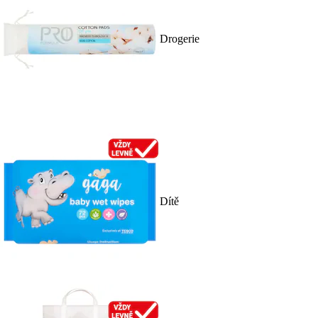
Drogerie
Dítě