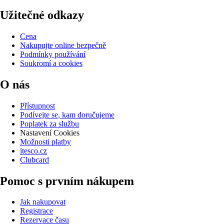
Užitečné odkazy
Cena
Nakupujte online bezpečně
Podmínky používání
Soukromí a cookies
O nás
Přístupnost
Podívejte se, kam doručujeme
Poplatek za službu
Nastavení Cookies
Možnosti platby
itesco.cz
Clubcard
Pomoc s prvním nákupem
Jak nakupovat
Registrace
Rezervace času