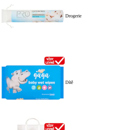
Drogerie
Dítě