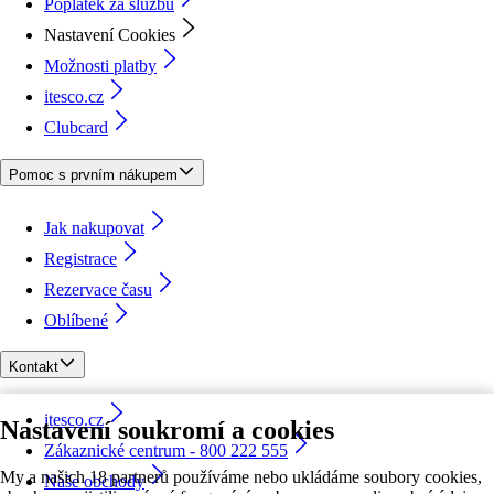
Poplatek za službu
Nastavení Cookies
Možnosti platby
itesco.cz
Clubcard
Pomoc s prvním nákupem
Jak nakupovat
Registrace
Rezervace času
Oblíbené
Kontakt
itesco.cz
Nastavení soukromí a cookies
Zákaznické centrum - 800 222 555
My a našich 18 partnerů používáme nebo ukládáme soubory cookies,
Naše obchody