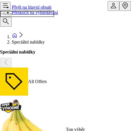
Přejít na hlavní obsah
Přeskočit na vyhledávání
Speciální nabídky
Speciální nabídky
All Offers
Top výběr