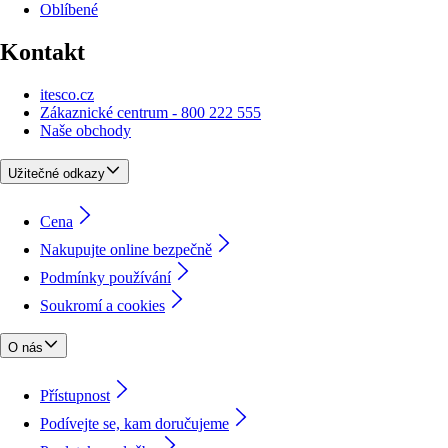
Oblíbené
Kontakt
itesco.cz
Zákaznické centrum - 800 222 555
Naše obchody
Užitečné odkazy
Cena
Nakupujte online bezpečně
Podmínky používání
Soukromí a cookies
O nás
Přístupnost
Podívejte se, kam doručujeme