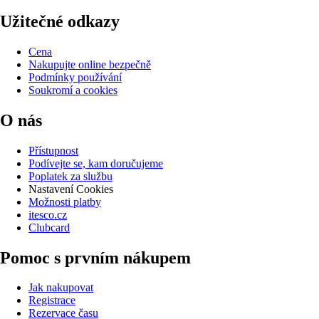
Užitečné odkazy
Cena
Nakupujte online bezpečně
Podmínky používání
Soukromí a cookies
O nás
Přístupnost
Podívejte se, kam doručujeme
Poplatek za službu
Nastavení Cookies
Možnosti platby
itesco.cz
Clubcard
Pomoc s prvním nákupem
Jak nakupovat
Registrace
Rezervace času