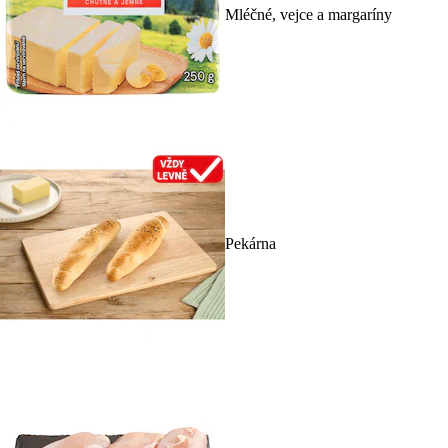
Mléčné, vejce a margaríny
Pekárna