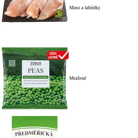
Maso a lahůdky
Mražené