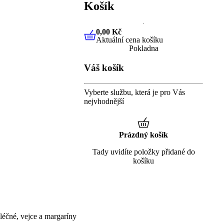
Košík
0,00 Kč
Aktuální cena košíku
0,00 Kč
Aktuální cena košíku
Pokladna
Váš košík
Vyberte službu, která je pro Vás
nejvhodnější
Prázdný košík
Tady uvidíte položky přidané do
košíku
éčné, vejce a margaríny