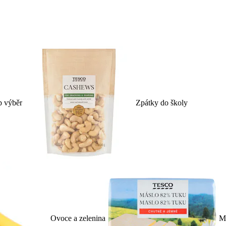
p výběr
Zpátky do školy
Ovoce a zelenina
Ml