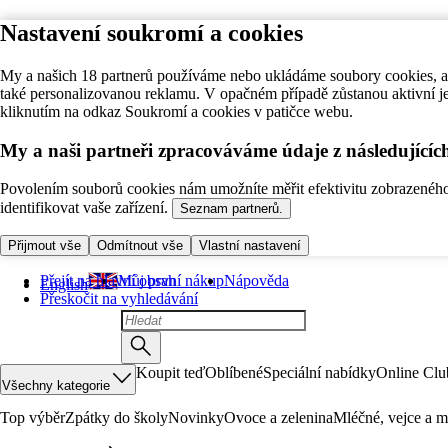
Nastavení soukromí a cookies
My a našich 18 partnerů používáme nebo ukládáme soubory cookies, ab
také personalizovanou reklamu. V opačném případě zůstanou aktivní j
kliknutím na odkaz Soukromí a cookies v patičce webu.
My a naši partneři zpracováváme údaje z následující
Povolením souborů cookies nám umožníte měřit efektivitu zobrazeného o
identifikovat vaše zařízení.
Seznam partnerů.
Přijmout vše
Odmítnout vše
Vlastní nastavení
Přejít na hlavní obsah
Můj první nákup
Nápověda
English
Přeskočit na vyhledávání
Koupit teď
Oblíbené
Speciální nabídky
Online Clu
Všechny kategorie
Top výběr
Zpátky do školy
Novinky
Ovoce a zelenina
Mléčné, vejce a m