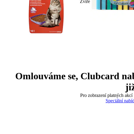
Zvíře
Omlouváme se, Clubcard nabíd
ji
Pro zobrazení platných akcí 
Speciální nabí