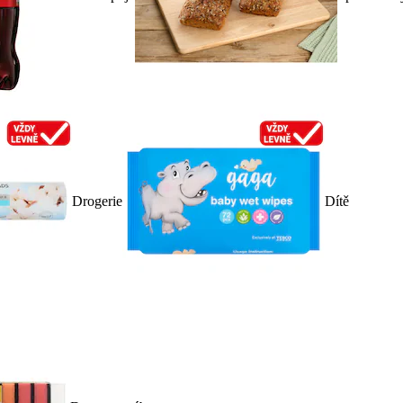
Drogerie
Dítě