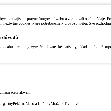
ychom zajistili správné fungování webu a zpracovali osobní údaje. P
en nezbytné cookies, které potřebujeme k provozu webu. Své rozhodnu
ch důvodů
bsahu a reklamy, vytvářet uživatelské statistiky, ukládat nebo přistup
b
Inspirace
Grilování
argaríny
Pekárna
Maso a lahůdky
Mražené
Trvanlivé