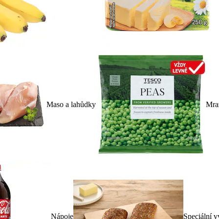
Maso a lahůdky
Mra
Nápoje
Speciální v