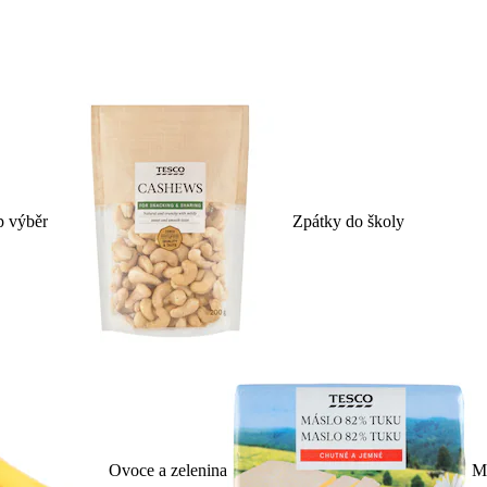
p výběr
Zpátky do školy
Ovoce a zelenina
Ml