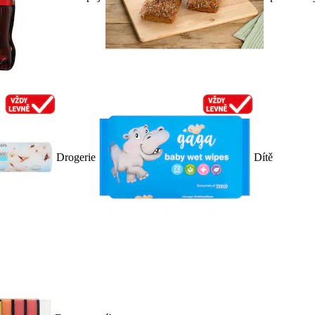
Drogerie
Dítě