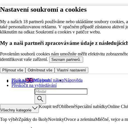
Nastavení soukromí a cookies
My a našich 18 partnerů používáme nebo ukládáme soubory cookies, ab
také personalizovanou reklamu. V opačném případě zůstanou aktivní j
kliknutím na odkaz Soukromí a cookies v patičce webu.
My a naši partneři zpracováváme údaje z následující
Povolením souborů cookies nám umožníte měřit efektivitu zobrazeného o
identifikovat vaše zařízení.
Seznam partnerů.
Přijmout vše
Odmítnout vše
Vlastní nastavení
Přejít na hlavní obsah
Můj první nákup
Nápověda
English
Přeskočit na vyhledávání
Koupit teď
Oblíbené
Speciální nabídky
Online Clu
Všechny kategorie
Top výběr
Zpátky do školy
Novinky
Ovoce a zelenina
Mléčné, vejce a m