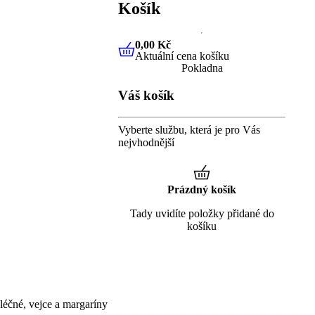
Košík
0,00 Kč
Aktuální cena košíku
0,00 Kč
Aktuální cena košíku
Pokladna
Váš košík
Vyberte službu, která je pro Vás
nejvhodnější
Prázdný košík
Tady uvidíte položky přidané do
košíku
éčné, vejce a margaríny