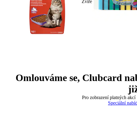
Zvíře
Omlouváme se, Clubcard nabíd
ji
Pro zobrazení platných akcí 
Speciální nabí