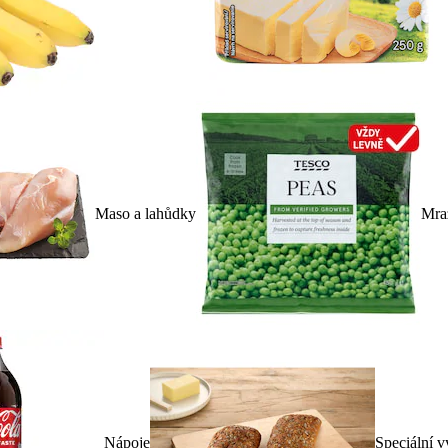
Maso a lahůdky
Mra
Nápoje
Speciální v