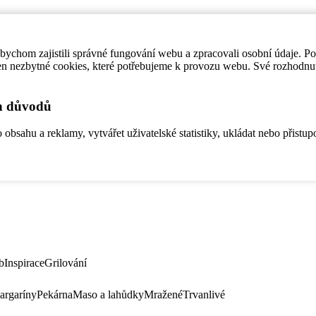
ychom zajistili správné fungování webu a zpracovali osobní údaje. P
en nezbytné cookies, které potřebujeme k provozu webu. Své rozhodnu
ch důvodů
bsahu a reklamy, vytvářet uživatelské statistiky, ukládat nebo přistup
b
Inspirace
Grilování
argaríny
Pekárna
Maso a lahůdky
Mražené
Trvanlivé