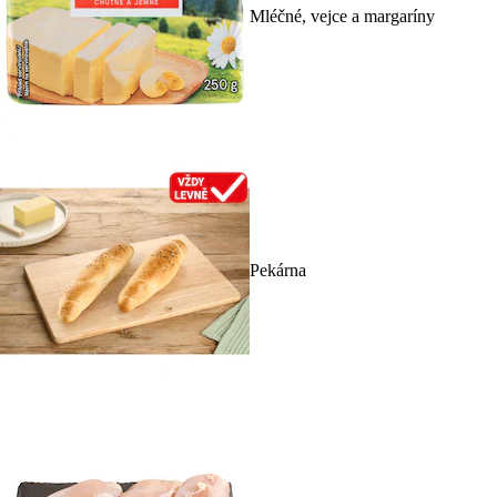
Mléčné, vejce a margaríny
Pekárna