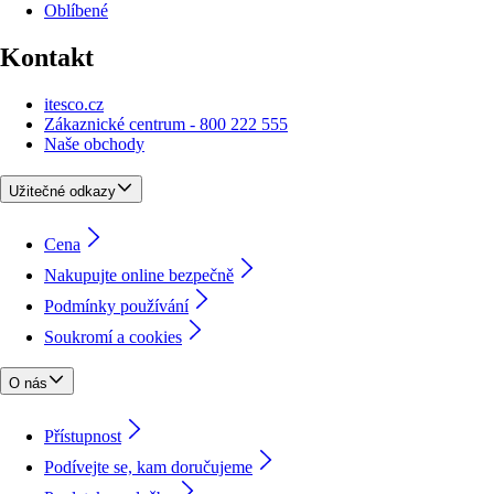
Oblíbené
Kontakt
itesco.cz
Zákaznické centrum - 800 222 555
Naše obchody
Užitečné odkazy
Cena
Nakupujte online bezpečně
Podmínky používání
Soukromí a cookies
O nás
Přístupnost
Podívejte se, kam doručujeme