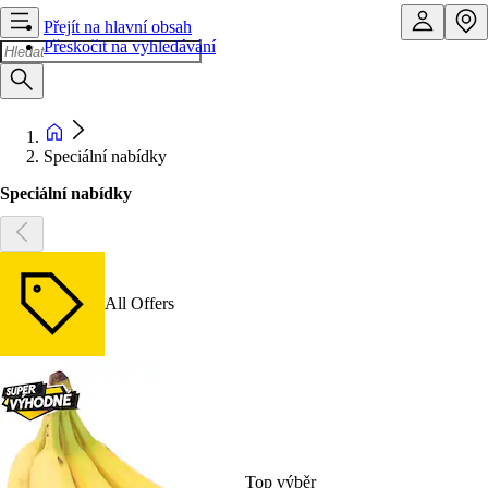
Přejít na hlavní obsah
Přeskočit na vyhledávání
Speciální nabídky
Speciální nabídky
All Offers
Top výběr