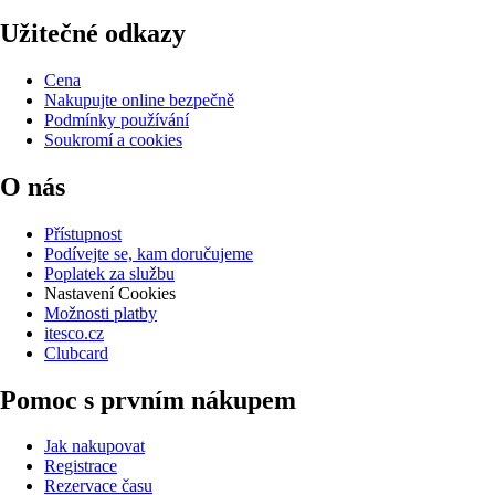
Užitečné odkazy
Cena
Nakupujte online bezpečně
Podmínky používání
Soukromí a cookies
O nás
Přístupnost
Podívejte se, kam doručujeme
Poplatek za službu
Nastavení Cookies
Možnosti platby
itesco.cz
Clubcard
Pomoc s prvním nákupem
Jak nakupovat
Registrace
Rezervace času