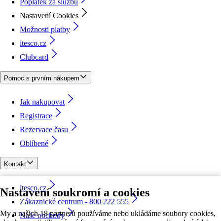
Poplatek za službu
Nastavení Cookies
Možnosti platby
itesco.cz
Clubcard
Pomoc s prvním nákupem
Jak nakupovat
Registrace
Rezervace času
Oblíbené
Kontakt
itesco.cz
Nastavení soukromí a cookies
Zákaznické centrum - 800 222 555
My a našich 18 partnerů používáme nebo ukládáme soubory cookies,
Naše obchody