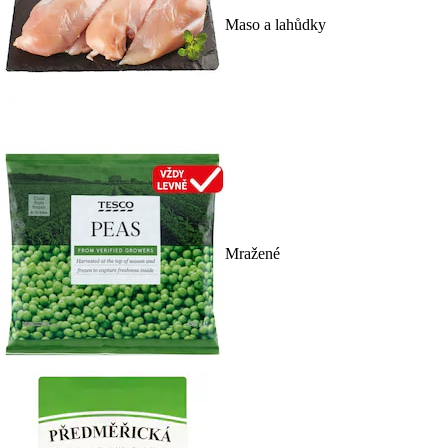
Maso a lahůdky
Mražené