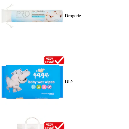
Drogerie
Dítě