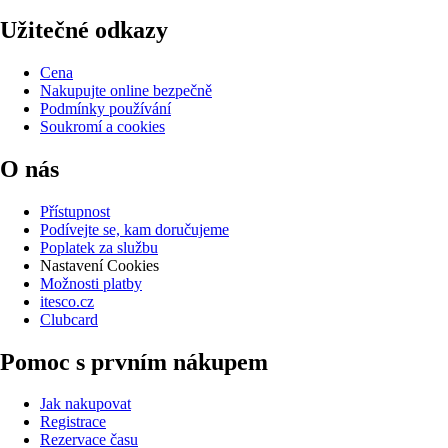
Užitečné odkazy
Cena
Nakupujte online bezpečně
Podmínky používání
Soukromí a cookies
O nás
Přístupnost
Podívejte se, kam doručujeme
Poplatek za službu
Nastavení Cookies
Možnosti platby
itesco.cz
Clubcard
Pomoc s prvním nákupem
Jak nakupovat
Registrace
Rezervace času