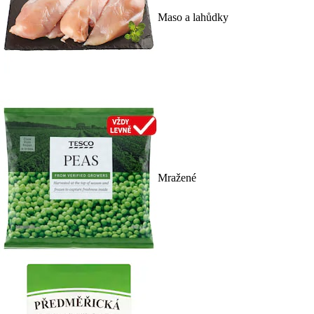
Maso a lahůdky
Mražené