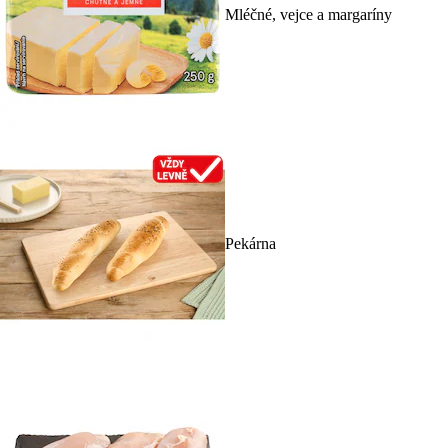
Mléčné, vejce a margaríny
Pekárna