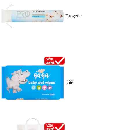
Drogerie
Dítě