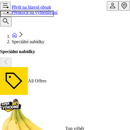
Přejít na hlavní obsah
Přeskočit na vyhledávání
Speciální nabídky
Speciální nabídky
All Offers
Top výběr