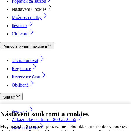
Poplatek za službu
Nastavení Cookies
Možnosti platby
itesco.cz
Clubcard
Pomoc s prvním nákupem
Jak nakupovat
Registrace
Rezervace času
Oblíbené
Kontakt
itesco.cz
Nastavení soukromí a cookies
Zákaznické centrum - 800 222 555
My a našich 18 partnerů používáme nebo ukládáme soubory cookies,
Naše obchody