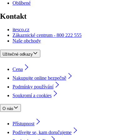
Oblíbené
Kontakt
itesco.cz
Zákaznické centrum - 800 222 555
Naše obchody
Užitečné odkazy
Cena
Nakupujte online bezpečně
Podmínky používání
Soukromí a cookies
O nás
Přístupnost
Podívejte se, kam doručujeme