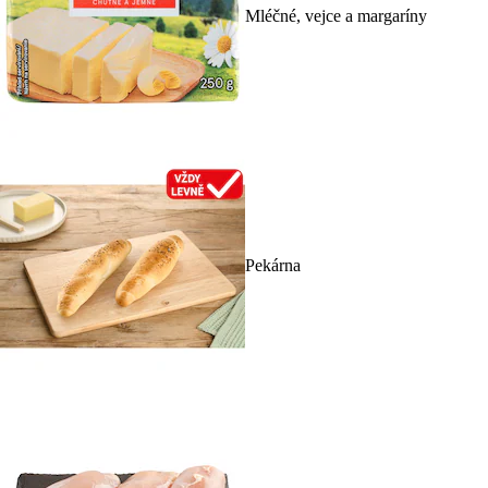
Mléčné, vejce a margaríny
Pekárna