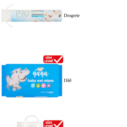
Drogerie
Dítě