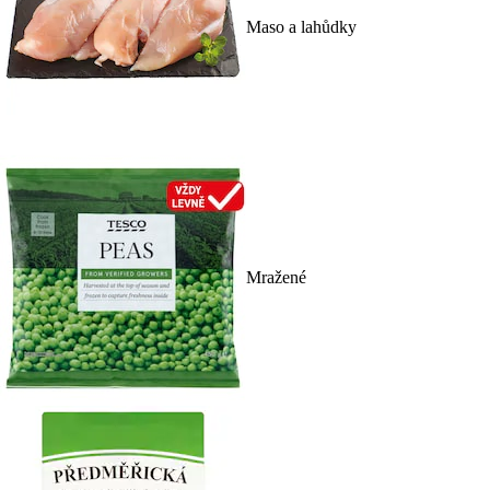
Maso a lahůdky
Mražené