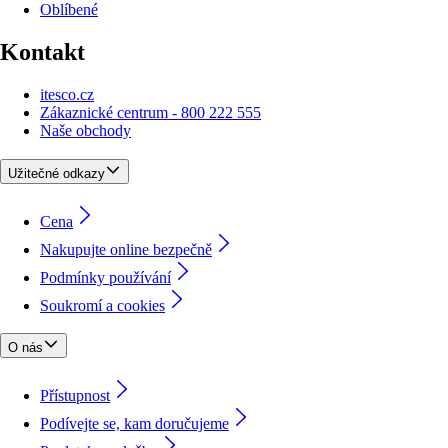
Oblíbené
Kontakt
itesco.cz
Zákaznické centrum - 800 222 555
Naše obchody
Užitečné odkazy
Cena
Nakupujte online bezpečně
Podmínky používání
Soukromí a cookies
O nás
Přístupnost
Podívejte se, kam doručujeme