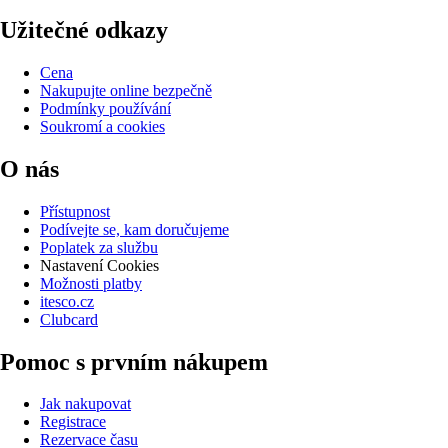
Užitečné odkazy
Cena
Nakupujte online bezpečně
Podmínky používání
Soukromí a cookies
O nás
Přístupnost
Podívejte se, kam doručujeme
Poplatek za službu
Nastavení Cookies
Možnosti platby
itesco.cz
Clubcard
Pomoc s prvním nákupem
Jak nakupovat
Registrace
Rezervace času