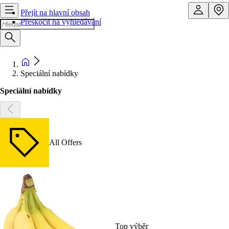
Přejít na hlavní obsah
Přeskočit na vyhledávání
Speciální nabídky
Speciální nabídky
All Offers
Top výběr