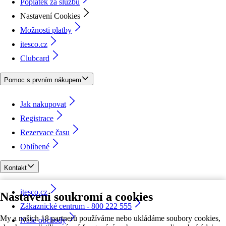
Poplatek za službu
Nastavení Cookies
Možnosti platby
itesco.cz
Clubcard
Pomoc s prvním nákupem
Jak nakupovat
Registrace
Rezervace času
Oblíbené
Kontakt
itesco.cz
Nastavení soukromí a cookies
Zákaznické centrum - 800 222 555
My a našich 18 partnerů používáme nebo ukládáme soubory cookies,
Naše obchody