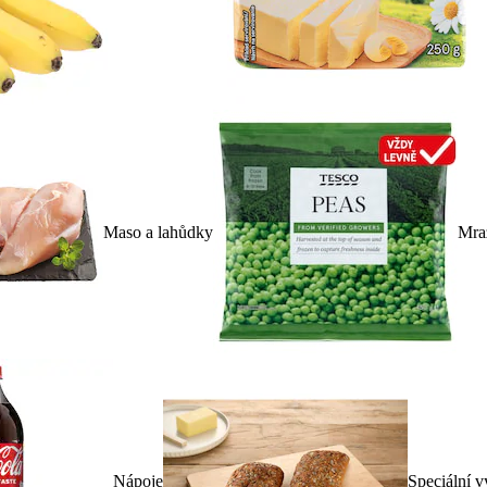
Maso a lahůdky
Mra
Nápoje
Speciální v