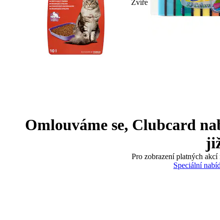
Zvíře
Omlouváme se, Clubcard nabíd
ji
Pro zobrazení platných akcí 
Speciální nabí