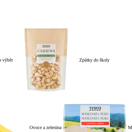
p výběr
Zpátky do školy
Ovoce a zelenina
Ml