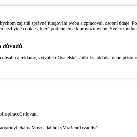
ychom zajistili správné fungování webu a zpracovali osobní údaje. P
en nezbytné cookies, které potřebujeme k provozu webu. Své rozhodnu
ch důvodů
bsahu a reklamy, vytvářet uživatelské statistiky, ukládat nebo přistup
b
Inspirace
Grilování
argaríny
Pekárna
Maso a lahůdky
Mražené
Trvanlivé