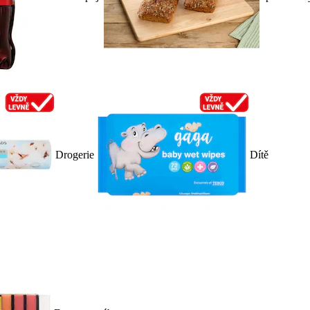
Drogerie
Dítě