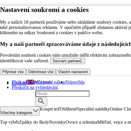
Nastavení soukromí a cookies
My a našich 18 partnerů používáme nebo ukládáme soubory cookies, ab
také personalizovanou reklamu. V opačném případě zůstanou aktivní j
kliknutím na odkaz Soukromí a cookies v patičce webu.
My a naši partneři zpracováváme údaje z následující
Povolením souborů cookies nám umožníte měřit efektivitu zobrazeného o
identifikovat vaše zařízení.
Seznam partnerů.
Přijmout vše
Odmítnout vše
Vlastní nastavení
Přejít na hlavní obsah
Můj první nákup
Nápověda
English
Přeskočit na vyhledávání
Koupit teď
Oblíbené
Speciální nabídky
Online Clu
Všechny kategorie
Top výběr
Zpátky do školy
Novinky
Ovoce a zelenina
Mléčné, vejce a m