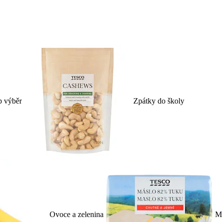
p výběr
Zpátky do školy
Ovoce a zelenina
Ml