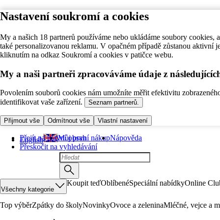
Nastavení soukromí a cookies
My a našich 18 partnerů používáme nebo ukládáme soubory cookies, ab
také personalizovanou reklamu. V opačném případě zůstanou aktivní j
kliknutím na odkaz Soukromí a cookies v patičce webu.
My a naši partneři zpracováváme údaje z následující
Povolením souborů cookies nám umožníte měřit efektivitu zobrazeného o
identifikovat vaše zařízení.
Seznam partnerů.
Přijmout vše
Odmítnout vše
Vlastní nastavení
Přejít na hlavní obsah
Můj první nákup
Nápověda
English
Přeskočit na vyhledávání
Koupit teď
Oblíbené
Speciální nabídky
Online Clu
Všechny kategorie
Top výběr
Zpátky do školy
Novinky
Ovoce a zelenina
Mléčné, vejce a m