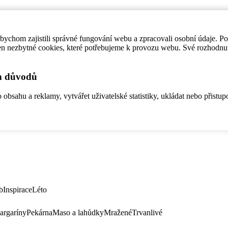
ychom zajistili správné fungování webu a zpracovali osobní údaje. P
en nezbytné cookies, které potřebujeme k provozu webu. Své rozhodnu
ch důvodů
bsahu a reklamy, vytvářet uživatelské statistiky, ukládat nebo přistup
b
Inspirace
Léto
argaríny
Pekárna
Maso a lahůdky
Mražené
Trvanlivé