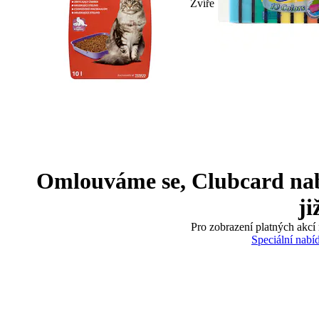
Zvíře
Omlouváme se, Clubcard nabíd
ji
Pro zobrazení platných akcí 
Speciální nabí