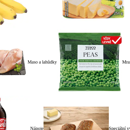
Maso a lahůdky
Mra
Nápoje
Speciální v