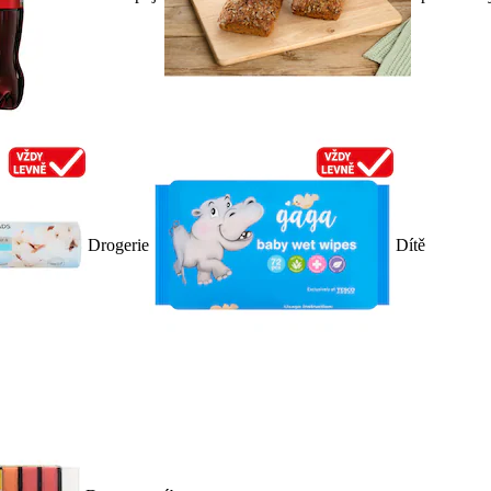
Drogerie
Dítě