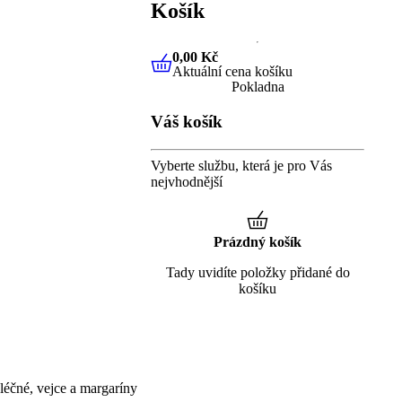
Košík
0,00 Kč
Aktuální cena košíku
0,00 Kč
Aktuální cena košíku
Pokladna
Váš košík
Vyberte službu, která je pro Vás
nejvhodnější
Prázdný košík
Tady uvidíte položky přidané do
košíku
éčné, vejce a margaríny