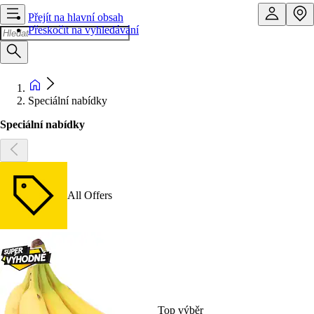
Přejít na hlavní obsah
Přeskočit na vyhledávání
Speciální nabídky
Speciální nabídky
All Offers
Top výběr