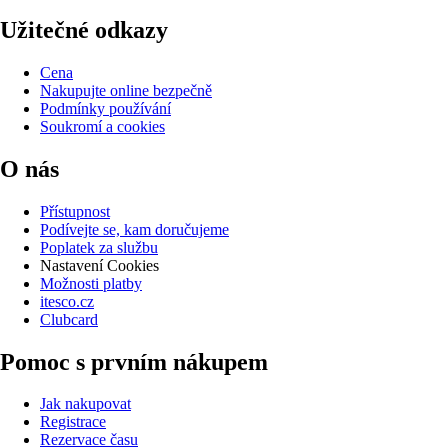
Užitečné odkazy
Cena
Nakupujte online bezpečně
Podmínky používání
Soukromí a cookies
O nás
Přístupnost
Podívejte se, kam doručujeme
Poplatek za službu
Nastavení Cookies
Možnosti platby
itesco.cz
Clubcard
Pomoc s prvním nákupem
Jak nakupovat
Registrace
Rezervace času