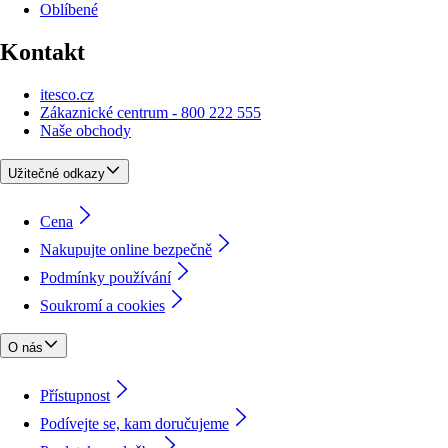
Oblíbené
Kontakt
itesco.cz
Zákaznické centrum - 800 222 555
Naše obchody
Užitečné odkazy
Cena
Nakupujte online bezpečně
Podmínky používání
Soukromí a cookies
O nás
Přístupnost
Podívejte se, kam doručujeme