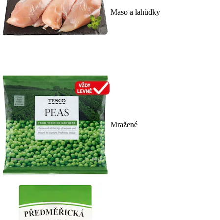
Maso a lahůdky
Mražené