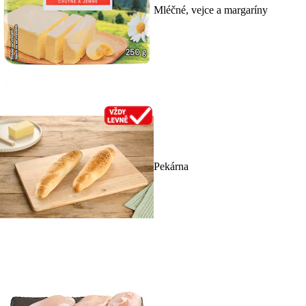
Mléčné, vejce a margaríny
Pekárna