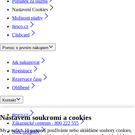
Poplatek za službu
Nastavení Cookies
Možnosti platby
itesco.cz
Clubcard
Pomoc s prvním nákupem
Jak nakupovat
Registrace
Rezervace času
Oblíbené
Kontakt
itesco.cz
Nastavení soukromí a cookies
Zákaznické centrum - 800 222 555
My a našich 18 partnerů používáme nebo ukládáme soubory cookies,
Naše obchody