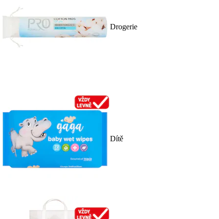
Drogerie
Dítě