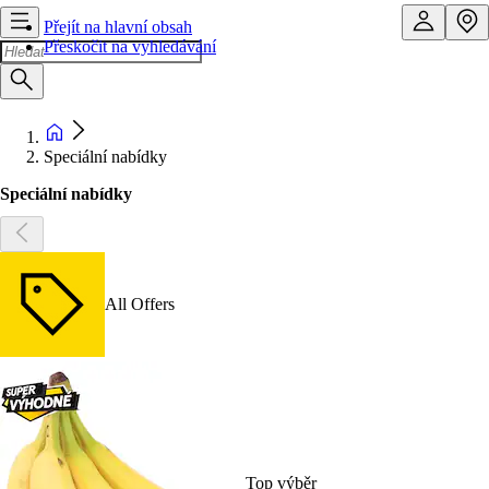
Přejít na hlavní obsah
Přeskočit na vyhledávání
Speciální nabídky
Speciální nabídky
All Offers
Top výběr