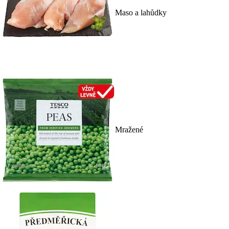
Maso a lahůdky
Mražené