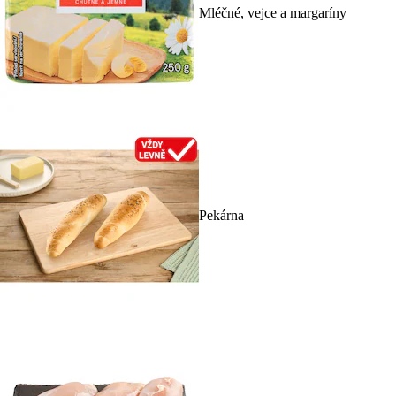
Mléčné, vejce a margaríny
Pekárna