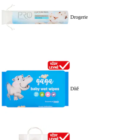
Drogerie
Dítě