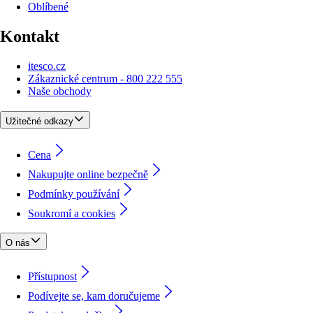
Oblíbené
Kontakt
itesco.cz
Zákaznické centrum - 800 222 555
Naše obchody
Užitečné odkazy
Cena
Nakupujte online bezpečně
Podmínky používání
Soukromí a cookies
O nás
Přístupnost
Podívejte se, kam doručujeme