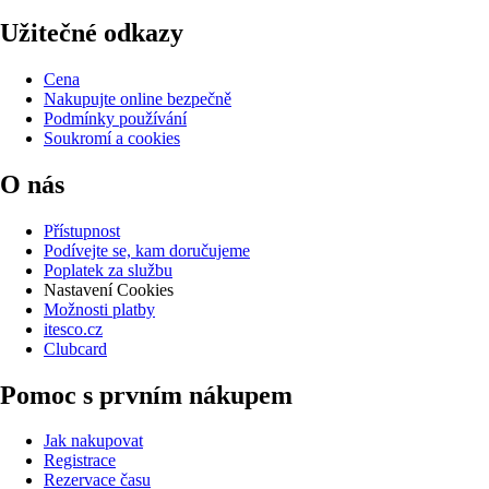
Užitečné odkazy
Cena
Nakupujte online bezpečně
Podmínky používání
Soukromí a cookies
O nás
Přístupnost
Podívejte se, kam doručujeme
Poplatek za službu
Nastavení Cookies
Možnosti platby
itesco.cz
Clubcard
Pomoc s prvním nákupem
Jak nakupovat
Registrace
Rezervace času