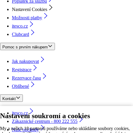
Poplatek za službu
Nastavení Cookies
Možnosti platby
itesco.cz
Clubcard
Pomoc s prvním nákupem
Jak nakupovat
Registrace
Rezervace času
Oblíbené
Kontakt
itesco.cz
Nastavení soukromí a cookies
Zákaznické centrum - 800 222 555
My a našich 18 partnerů používáme nebo ukládáme soubory cookies,
Naše obchody