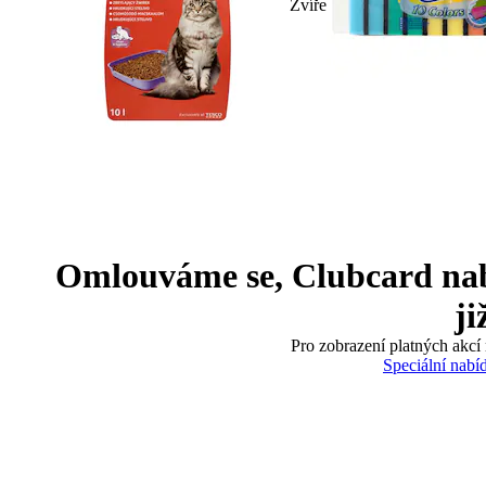
Zvíře
Omlouváme se, Clubcard nabíd
ji
Pro zobrazení platných akcí 
Speciální nabí