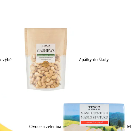
p výběr
Zpátky do školy
Ovoce a zelenina
Ml