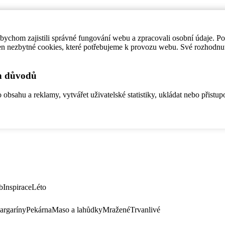
ychom zajistili správné fungování webu a zpracovali osobní údaje. P
en nezbytné cookies, které potřebujeme k provozu webu. Své rozhodnu
ch důvodů
bsahu a reklamy, vytvářet uživatelské statistiky, ukládat nebo přistup
b
Inspirace
Léto
argaríny
Pekárna
Maso a lahůdky
Mražené
Trvanlivé