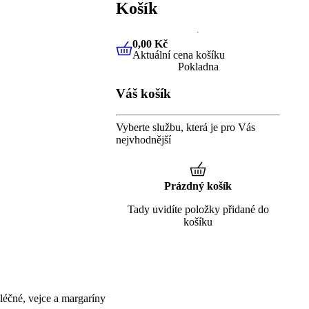
Košík
0,00 Kč
Aktuální cena košíku
0,00 Kč
Aktuální cena košíku
Pokladna
Váš košík
Vyberte službu, která je pro Vás
nejvhodnější
Prázdný košík
Tady uvidíte položky přidané do
košíku
éčné, vejce a margaríny