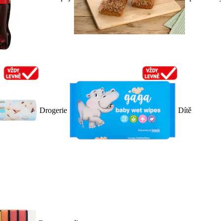
Drogerie
Dítě