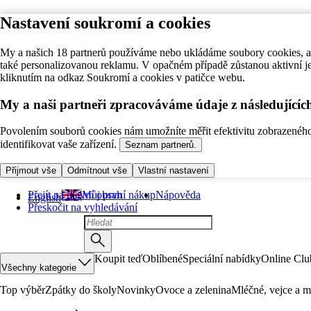
Nastavení soukromí a cookies
My a našich 18 partnerů používáme nebo ukládáme soubory cookies, ab
také personalizovanou reklamu. V opačném případě zůstanou aktivní j
kliknutím na odkaz Soukromí a cookies v patičce webu.
My a naši partneři zpracováváme údaje z následující
Povolením souborů cookies nám umožníte měřit efektivitu zobrazeného o
identifikovat vaše zařízení.
Seznam partnerů.
Přijmout vše
Odmítnout vše
Vlastní nastavení
Přejít na hlavní obsah
Můj první nákup
Nápověda
English
Přeskočit na vyhledávání
Koupit teď
Oblíbené
Speciální nabídky
Online Clu
Všechny kategorie
Top výběr
Zpátky do školy
Novinky
Ovoce a zelenina
Mléčné, vejce a m