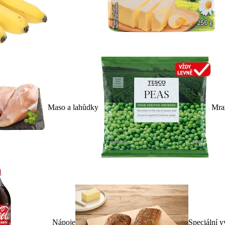
Maso a lahůdky
Mra
Nápoje
Speciální v