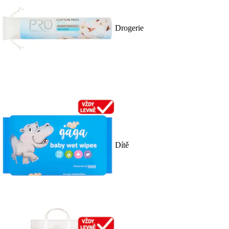
Drogerie
Dítě