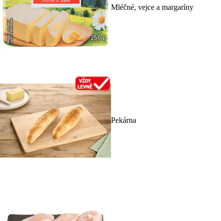
Mléčné, vejce a margaríny
Pekárna