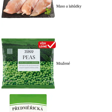
Maso a lahůdky
Mražené