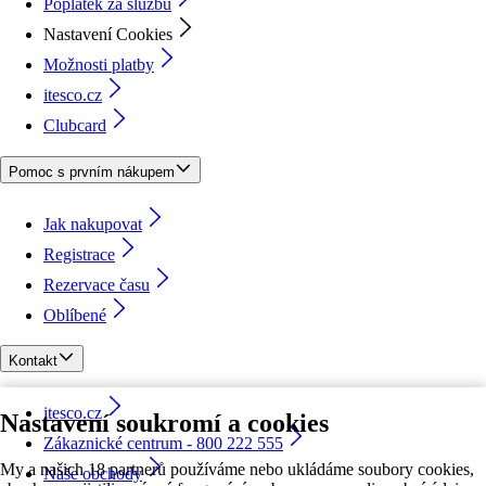
Poplatek za službu
Nastavení Cookies
Možnosti platby
itesco.cz
Clubcard
Pomoc s prvním nákupem
Jak nakupovat
Registrace
Rezervace času
Oblíbené
Kontakt
itesco.cz
Nastavení soukromí a cookies
Zákaznické centrum - 800 222 555
My a našich 18 partnerů používáme nebo ukládáme soubory cookies,
Naše obchody