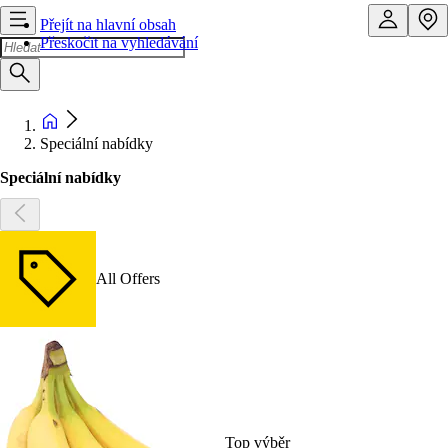
Přejít na hlavní obsah
Přeskočit na vyhledávání
Speciální nabídky
Speciální nabídky
All Offers
Top výběr