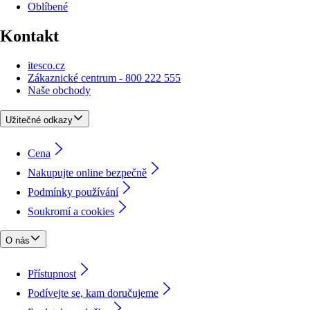
Oblíbené
Kontakt
itesco.cz
Zákaznické centrum - 800 222 555
Naše obchody
Užitečné odkazy
Cena
Nakupujte online bezpečně
Podmínky používání
Soukromí a cookies
O nás
Přístupnost
Podívejte se, kam doručujeme