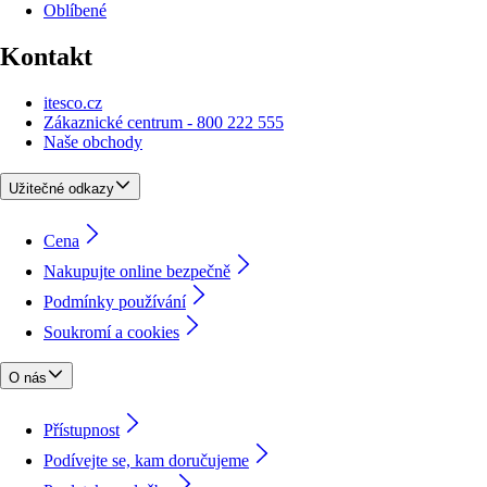
Oblíbené
Kontakt
itesco.cz
Zákaznické centrum - 800 222 555
Naše obchody
Užitečné odkazy
Cena
Nakupujte online bezpečně
Podmínky používání
Soukromí a cookies
O nás
Přístupnost
Podívejte se, kam doručujeme