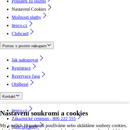
Poplatek za službu
Nastavení Cookies
Možnosti platby
itesco.cz
Clubcard
Pomoc s prvním nákupem
Jak nakupovat
Registrace
Rezervace času
Oblíbené
Kontakt
itesco.cz
Nastavení soukromí a cookies
Zákaznické centrum - 800 222 555
My a našich 18 partnerů používáme nebo ukládáme soubory cookies,
Naše obchody