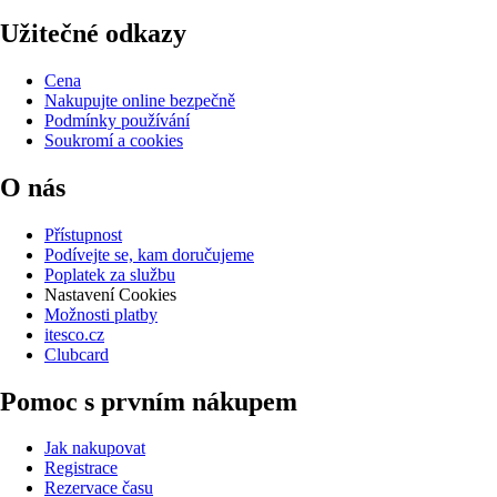
Užitečné odkazy
Cena
Nakupujte online bezpečně
Podmínky používání
Soukromí a cookies
O nás
Přístupnost
Podívejte se, kam doručujeme
Poplatek za službu
Nastavení Cookies
Možnosti platby
itesco.cz
Clubcard
Pomoc s prvním nákupem
Jak nakupovat
Registrace
Rezervace času