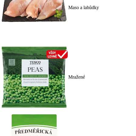
Maso a lahůdky
Mražené