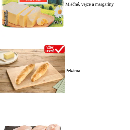
Mléčné, vejce a margaríny
Pekárna