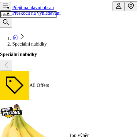
Přejít na hlavní obsah
Přeskočit na vyhledávání
Speciální nabídky
Speciální nabídky
All Offers
Top výběr