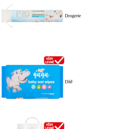
Drogerie
Dítě