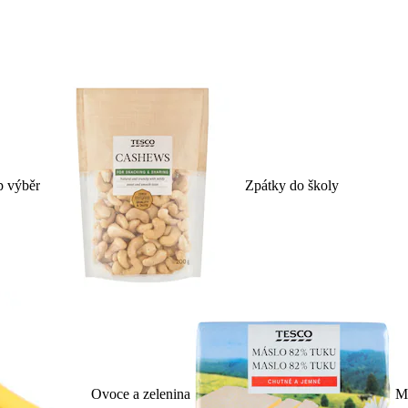
p výběr
Zpátky do školy
Ovoce a zelenina
Ml