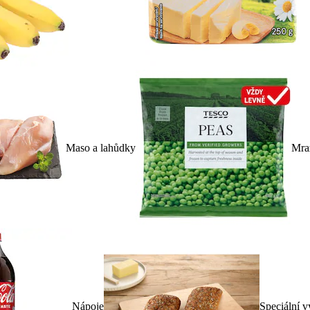
Maso a lahůdky
Mra
Nápoje
Speciální v