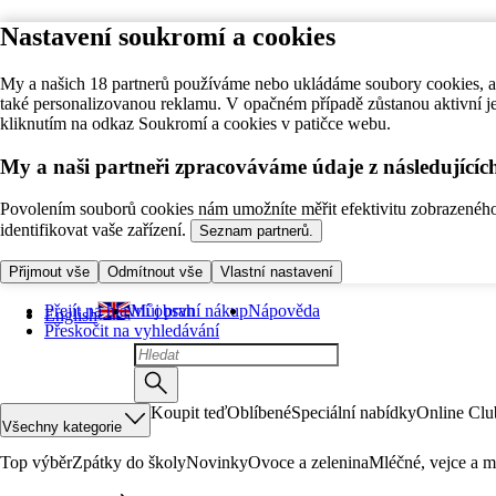
Nastavení soukromí a cookies
My a našich 18 partnerů používáme nebo ukládáme soubory cookies, ab
také personalizovanou reklamu. V opačném případě zůstanou aktivní j
kliknutím na odkaz Soukromí a cookies v patičce webu.
My a naši partneři zpracováváme údaje z následující
Povolením souborů cookies nám umožníte měřit efektivitu zobrazeného o
identifikovat vaše zařízení.
Seznam partnerů.
Přijmout vše
Odmítnout vše
Vlastní nastavení
Přejít na hlavní obsah
Můj první nákup
Nápověda
English
Přeskočit na vyhledávání
Koupit teď
Oblíbené
Speciální nabídky
Online Clu
Všechny kategorie
Top výběr
Zpátky do školy
Novinky
Ovoce a zelenina
Mléčné, vejce a m