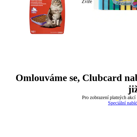
Zvíře
Omlouváme se, Clubcard nabíd
ji
Pro zobrazení platných akcí 
Speciální nabí