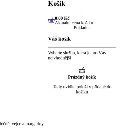
Košík
0,00 Kč
Aktuální cena košíku
0,00 Kč
Aktuální cena košíku
Pokladna
Váš košík
Vyberte službu, která je pro Vás
nejvhodnější
Prázdný košík
Tady uvidíte položky přidané do
košíku
éčné, vejce a margaríny