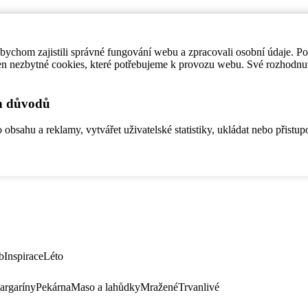
ychom zajistili správné fungování webu a zpracovali osobní údaje. P
en nezbytné cookies, které potřebujeme k provozu webu. Své rozhodnu
ch důvodů
bsahu a reklamy, vytvářet uživatelské statistiky, ukládat nebo přistup
b
Inspirace
Léto
argaríny
Pekárna
Maso a lahůdky
Mražené
Trvanlivé