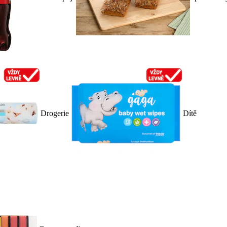
Drogerie
Dítě