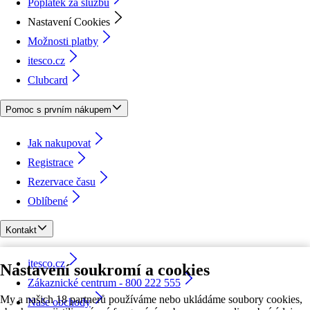
Poplatek za službu
Nastavení Cookies
Možnosti platby
itesco.cz
Clubcard
Pomoc s prvním nákupem
Jak nakupovat
Registrace
Rezervace času
Oblíbené
Kontakt
itesco.cz
Nastavení soukromí a cookies
Zákaznické centrum - 800 222 555
My a našich 18 partnerů používáme nebo ukládáme soubory cookies,
Naše obchody