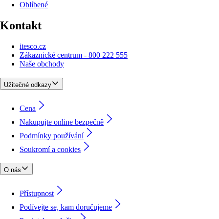
Oblíbené
Kontakt
itesco.cz
Zákaznické centrum - 800 222 555
Naše obchody
Užitečné odkazy
Cena
Nakupujte online bezpečně
Podmínky používání
Soukromí a cookies
O nás
Přístupnost
Podívejte se, kam doručujeme