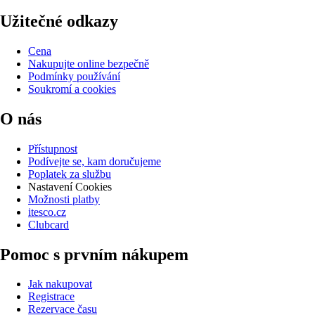
Užitečné odkazy
Cena
Nakupujte online bezpečně
Podmínky používání
Soukromí a cookies
O nás
Přístupnost
Podívejte se, kam doručujeme
Poplatek za službu
Nastavení Cookies
Možnosti platby
itesco.cz
Clubcard
Pomoc s prvním nákupem
Jak nakupovat
Registrace
Rezervace času