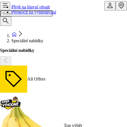
Přejít na hlavní obsah
Přeskočit na vyhledávání
Speciální nabídky
Speciální nabídky
All Offers
Top výběr