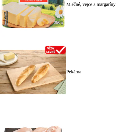
Mléčné, vejce a margaríny
Pekárna