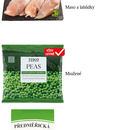
Maso a lahůdky
Mražené