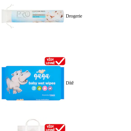
Drogerie
Dítě