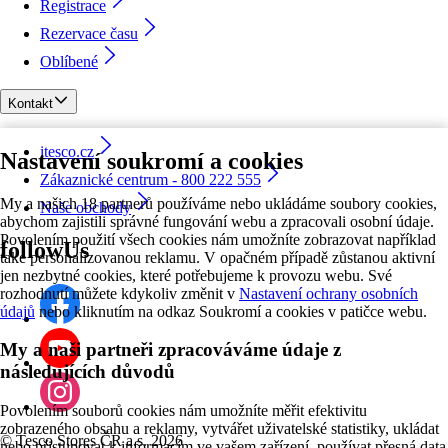
Registrace
Rezervace času
Oblíbené
Kontakt
itesco.cz
Nastavení soukromí a cookies
Zákaznické centrum - 800 222 555
My a našich 18 partnerů používáme nebo ukládáme soubory cookies,
Naše obchody
abychom zajistili správné fungování webu a zpracovali osobní údaje.
Povolením použití všech cookies nám umožníte zobrazovat například
followUs
také personalizovanou reklamu. V opačném případě zůstanou aktivní
jen nezbytné cookies, které potřebujeme k provozu webu. Své
rozhodnutí můžete kdykoliv změnit v
Nastavení ochrany osobních
údajů
nebo kliknutím na odkaz Soukromí a cookies v patičce webu.
My a naši partneři zpracováváme údaje z
následujících důvodů
Povolením souborů cookies nám umožníte měřit efektivitu
zobrazeného obsahu a reklamy, vytvářet uživatelské statistiky, ukládat
©
Tesco Stores ČR a.s. 2026
nebo přistupovat k informacím ve vašem zařízení, používat přesná data