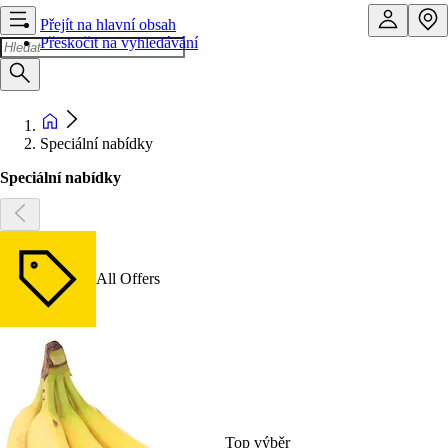
Přejít na hlavní obsah
Přeskočit na vyhledávání
Speciální nabídky
Speciální nabídky
All Offers
Top výběr