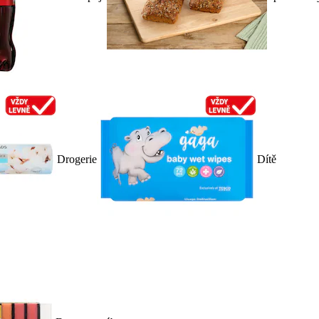
Drogerie
Dítě