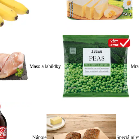
Maso a lahůdky
Mra
Nápoje
Speciální v