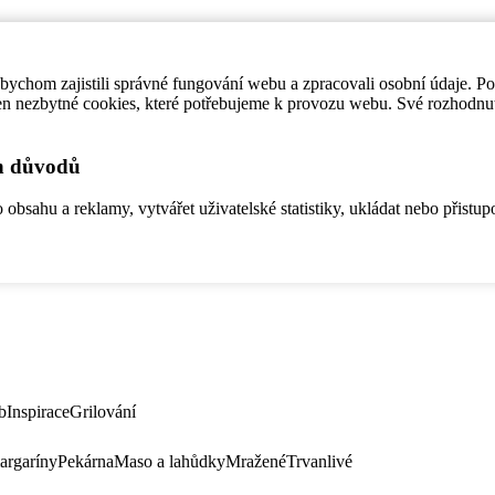
ychom zajistili správné fungování webu a zpracovali osobní údaje. P
en nezbytné cookies, které potřebujeme k provozu webu. Své rozhodnu
ch důvodů
bsahu a reklamy, vytvářet uživatelské statistiky, ukládat nebo přistup
b
Inspirace
Grilování
argaríny
Pekárna
Maso a lahůdky
Mražené
Trvanlivé