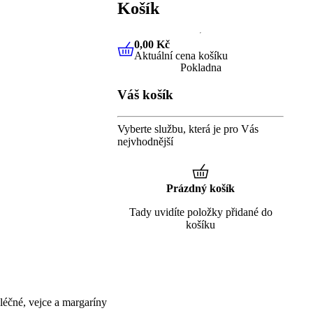
Košík
0,00 Kč
Aktuální cena košíku
0,00 Kč
Aktuální cena košíku
Pokladna
Váš košík
Vyberte službu, která je pro Vás
nejvhodnější
Prázdný košík
Tady uvidíte položky přidané do
košíku
éčné, vejce a margaríny