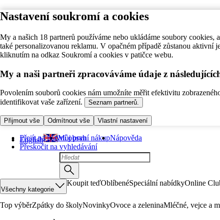
Nastavení soukromí a cookies
My a našich 18 partnerů používáme nebo ukládáme soubory cookies, ab
také personalizovanou reklamu. V opačném případě zůstanou aktivní j
kliknutím na odkaz Soukromí a cookies v patičce webu.
My a naši partneři zpracováváme údaje z následující
Povolením souborů cookies nám umožníte měřit efektivitu zobrazeného o
identifikovat vaše zařízení.
Seznam partnerů.
Přijmout vše
Odmítnout vše
Vlastní nastavení
Přejít na hlavní obsah
Můj první nákup
Nápověda
English
Přeskočit na vyhledávání
Koupit teď
Oblíbené
Speciální nabídky
Online Clu
Všechny kategorie
Top výběr
Zpátky do školy
Novinky
Ovoce a zelenina
Mléčné, vejce a m