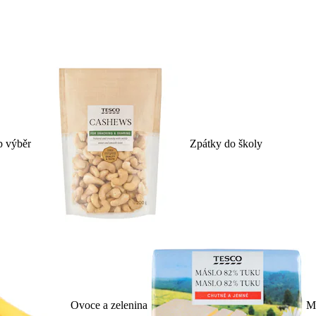
p výběr
Zpátky do školy
Ovoce a zelenina
Ml