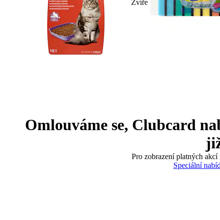
Zvíře
Omlouváme se, Clubcard nabíd
ji
Pro zobrazení platných akcí 
Speciální nabí