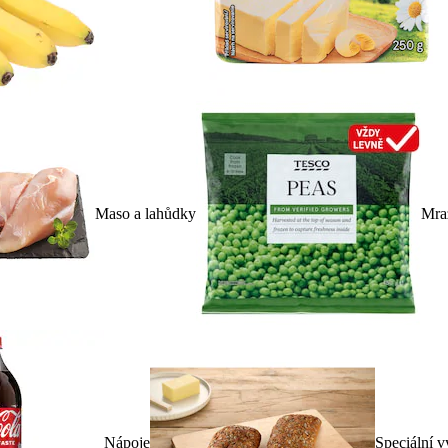
Maso a lahůdky
Mra
Nápoje
Speciální v