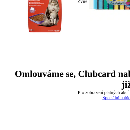
Zvíře
Omlouváme se, Clubcard nabíd
ji
Pro zobrazení platných akcí 
Speciální nabí