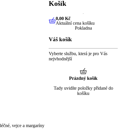
Košík
0,00 Kč
Aktuální cena košíku
0,00 Kč
Aktuální cena košíku
Pokladna
Váš košík
Vyberte službu, která je pro Vás
nejvhodnější
Prázdný košík
Tady uvidíte položky přidané do
košíku
éčné, vejce a margaríny