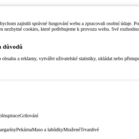
ychom zajistili správné fungování webu a zpracovali osobní údaje. P
en nezbytné cookies, které potřebujeme k provozu webu. Své rozhodnu
ch důvodů
bsahu a reklamy, vytvářet uživatelské statistiky, ukládat nebo přistup
b
Inspirace
Grilování
argaríny
Pekárna
Maso a lahůdky
Mražené
Trvanlivé