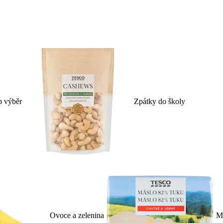
p výběr
Zpátky do školy
Ovoce a zelenina
Ml