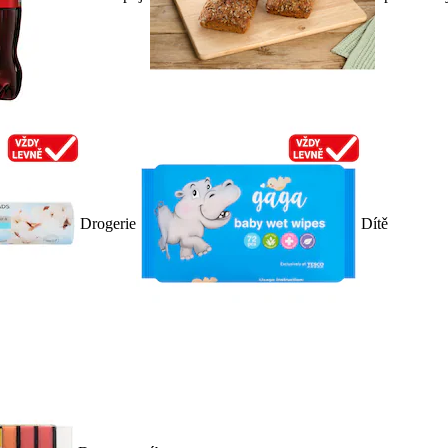
Drogerie
Dítě