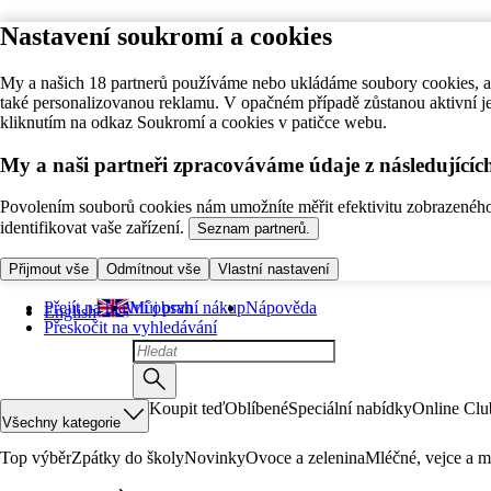
Nastavení soukromí a cookies
My a našich 18 partnerů používáme nebo ukládáme soubory cookies, ab
také personalizovanou reklamu. V opačném případě zůstanou aktivní j
kliknutím na odkaz Soukromí a cookies v patičce webu.
My a naši partneři zpracováváme údaje z následující
Povolením souborů cookies nám umožníte měřit efektivitu zobrazeného o
identifikovat vaše zařízení.
Seznam partnerů.
Přijmout vše
Odmítnout vše
Vlastní nastavení
Přejít na hlavní obsah
Můj první nákup
Nápověda
English
Přeskočit na vyhledávání
Koupit teď
Oblíbené
Speciální nabídky
Online Clu
Všechny kategorie
Top výběr
Zpátky do školy
Novinky
Ovoce a zelenina
Mléčné, vejce a m