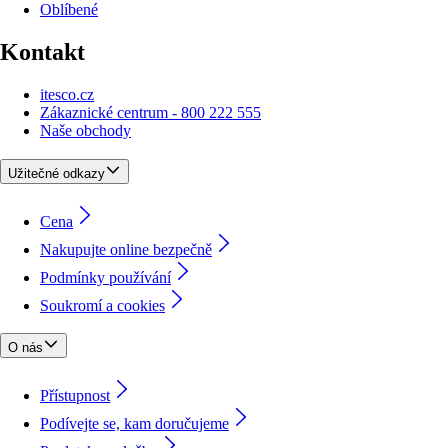
Oblíbené
Kontakt
itesco.cz
Zákaznické centrum - 800 222 555
Naše obchody
Užitečné odkazy
Cena
Nakupujte online bezpečně
Podmínky používání
Soukromí a cookies
O nás
Přístupnost
Podívejte se, kam doručujeme