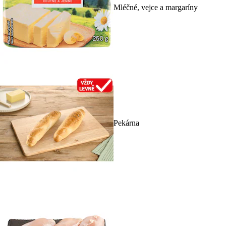
Mléčné, vejce a margaríny
Pekárna