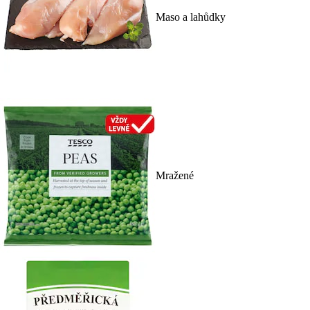
Maso a lahůdky
Mražené