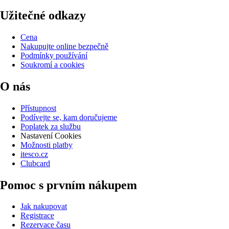
Užitečné odkazy
Cena
Nakupujte online bezpečně
Podmínky používání
Soukromí a cookies
O nás
Přístupnost
Podívejte se, kam doručujeme
Poplatek za službu
Nastavení Cookies
Možnosti platby
itesco.cz
Clubcard
Pomoc s prvním nákupem
Jak nakupovat
Registrace
Rezervace času