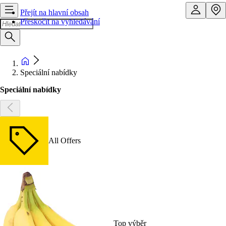
Přejít na hlavní obsah
Přeskočit na vyhledávání
Speciální nabídky
Speciální nabídky
All Offers
Top výběr