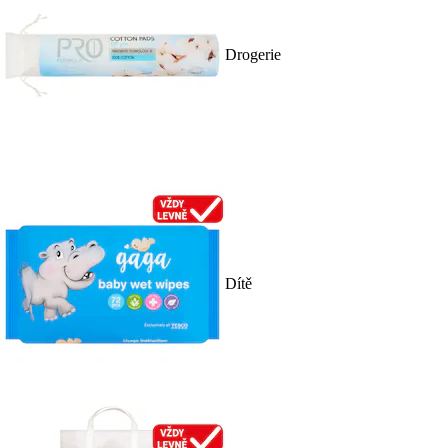
Drogerie
Dítě