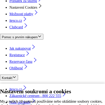
Poplatek za službu
Nastavení Cookies
Možnosti platby
itesco.cz
Clubcard
Pomoc s prvním nákupem
Jak nakupovat
Registrace
Rezervace času
Oblíbené
Kontakt
itesco.cz
Nastavení soukromí a cookies
Zákaznické centrum - 800 222 555
My a našich 18 partnerů používáme nebo ukládáme soubory cookies,
Naše obchody