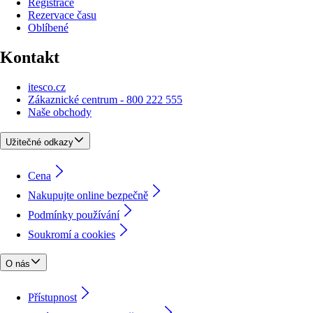
Registrace
Rezervace času
Oblíbené
Kontakt
itesco.cz
Zákaznické centrum - 800 222 555
Naše obchody
Užitečné odkazy
Cena
Nakupujte online bezpečně
Podmínky používání
Soukromí a cookies
O nás
Přístupnost