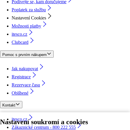
Podívejte se, kam doručujeme
Poplatek za službu
Nastavení Cookies
Možnosti platby
itesco.cz
Clubcard
Pomoc s prvním nákupem
Jak nakupovat
Registrace
Rezervace času
Oblíbené
Kontakt
itesco.cz
Nastavení soukromí a cookies
Zákaznické centrum - 800 222 555