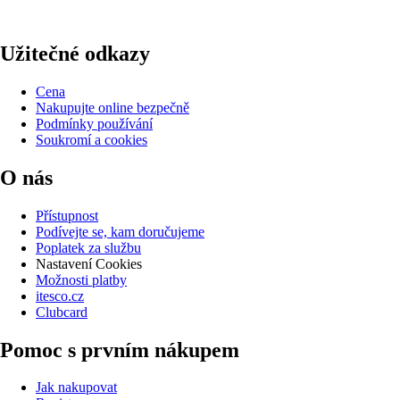
Užitečné odkazy
Cena
Nakupujte online bezpečně
Podmínky používání
Soukromí a cookies
O nás
Přístupnost
Podívejte se, kam doručujeme
Poplatek za službu
Nastavení Cookies
Možnosti platby
itesco.cz
Clubcard
Pomoc s prvním nákupem
Jak nakupovat