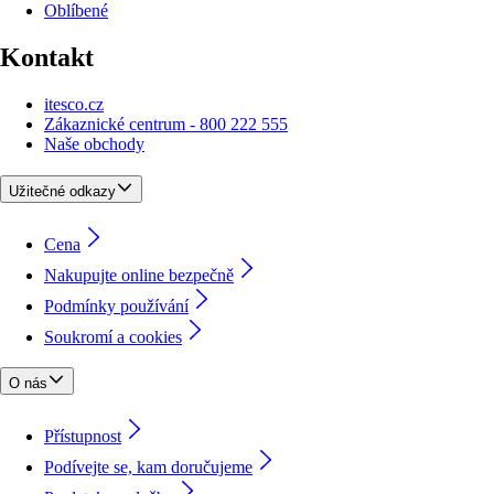
Oblíbené
Kontakt
itesco.cz
Zákaznické centrum - 800 222 555
Naše obchody
Užitečné odkazy
Cena
Nakupujte online bezpečně
Podmínky používání
Soukromí a cookies
O nás
Přístupnost
Podívejte se, kam doručujeme