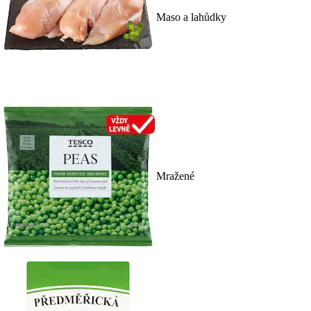
Maso a lahůdky
Mražené