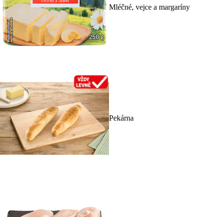
Mléčné, vejce a margaríny
Pekárna