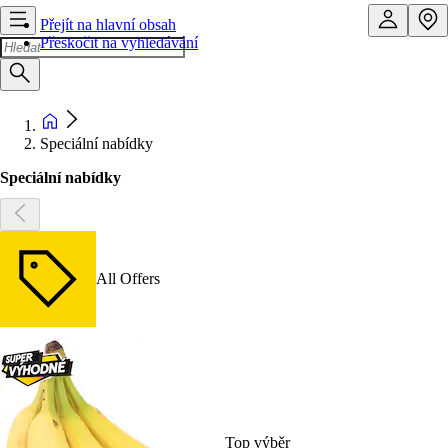
Přejít na hlavní obsah
Přeskočit na vyhledávání
Speciální nabídky
Speciální nabídky
All Offers
Top výběr