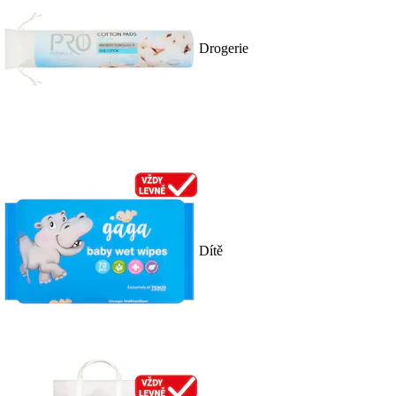
Drogerie
Dítě