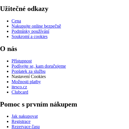
Užitečné odkazy
Cena
Nakupujte online bezpečně
Podmínky používání
Soukromí a cookies
O nás
Přístupnost
Podívejte se, kam doručujeme
Poplatek za službu
Nastavení Cookies
Možnosti platby
itesco.cz
Clubcard
Pomoc s prvním nákupem
Jak nakupovat
Registrace
Rezervace času