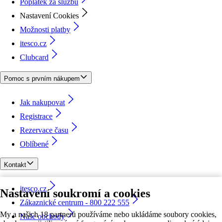
Poplatek za službu
Nastavení Cookies
Možnosti platby
itesco.cz
Clubcard
Pomoc s prvním nákupem
Jak nakupovat
Registrace
Rezervace času
Oblíbené
Kontakt
itesco.cz
Nastavení soukromí a cookies
Zákaznické centrum - 800 222 555
My a našich 18 partnerů používáme nebo ukládáme soubory cookies,
Naše obchody