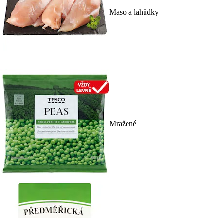
Maso a lahůdky
Mražené