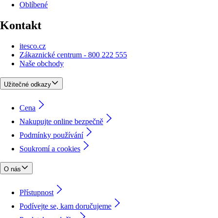
Oblíbené
Kontakt
itesco.cz
Zákaznické centrum - 800 222 555
Naše obchody
Užitečné odkazy
Cena
Nakupujte online bezpečně
Podmínky používání
Soukromí a cookies
O nás
Přístupnost
Podívejte se, kam doručujeme