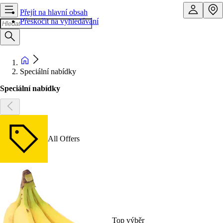
Přejít na hlavní obsah
Přeskočit na vyhledávání
Speciální nabídky
Speciální nabídky
All Offers
Top výběr