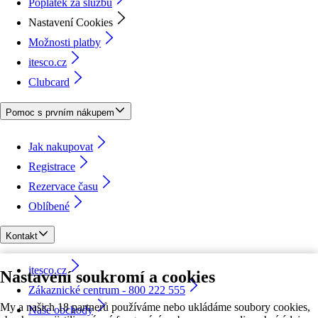
Poplatek za službu
Nastavení Cookies
Možnosti platby
itesco.cz
Clubcard
Pomoc s prvním nákupem
Jak nakupovat
Registrace
Rezervace času
Oblíbené
Kontakt
itesco.cz
Nastavení soukromí a cookies
Zákaznické centrum - 800 222 555
My a našich 18 partnerů používáme nebo ukládáme soubory cookies,
Naše obchody