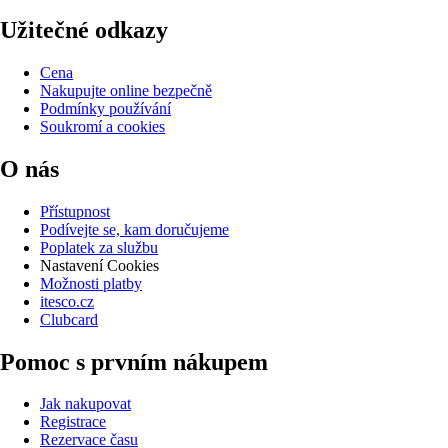
Užitečné odkazy
Cena
Nakupujte online bezpečně
Podmínky používání
Soukromí a cookies
O nás
Přístupnost
Podívejte se, kam doručujeme
Poplatek za službu
Nastavení Cookies
Možnosti platby
itesco.cz
Clubcard
Pomoc s prvním nákupem
Jak nakupovat
Registrace
Rezervace času