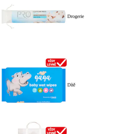
Drogerie
Dítě