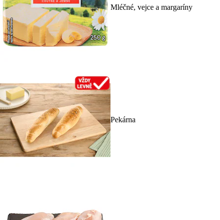
Mléčné, vejce a margaríny
Pekárna