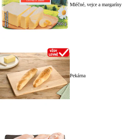
Mléčné, vejce a margaríny
Pekárna