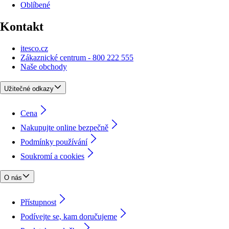
Oblíbené
Kontakt
itesco.cz
Zákaznické centrum - 800 222 555
Naše obchody
Užitečné odkazy
Cena
Nakupujte online bezpečně
Podmínky používání
Soukromí a cookies
O nás
Přístupnost
Podívejte se, kam doručujeme