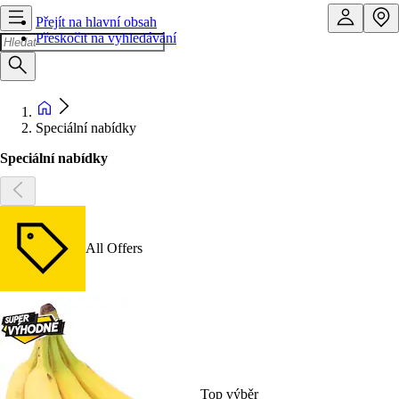
Přejít na hlavní obsah
Přeskočit na vyhledávání
Speciální nabídky
Speciální nabídky
All Offers
Top výběr