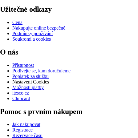
Užitečné odkazy
Cena
Nakupujte online bezpečně
Podmínky používání
Soukromí a cookies
O nás
Přístupnost
Podívejte se, kam doručujeme
Poplatek za službu
Nastavení Cookies
Možnosti platby
itesco.cz
Clubcard
Pomoc s prvním nákupem
Jak nakupovat
Registrace
Rezervace času