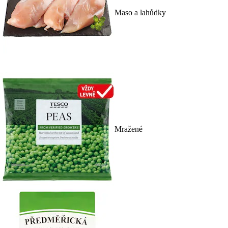
Maso a lahůdky
Mražené