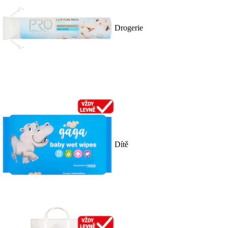
Drogerie
Dítě