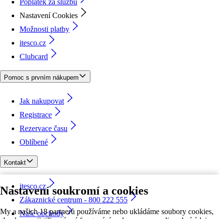
Poplatek za službu
Nastavení Cookies
Možnosti platby
itesco.cz
Clubcard
Pomoc s prvním nákupem
Jak nakupovat
Registrace
Rezervace času
Oblíbené
Kontakt
itesco.cz
Nastavení soukromí a cookies
Zákaznické centrum - 800 222 555
My a našich 18 partnerů používáme nebo ukládáme soubory cookies,
Naše obchody