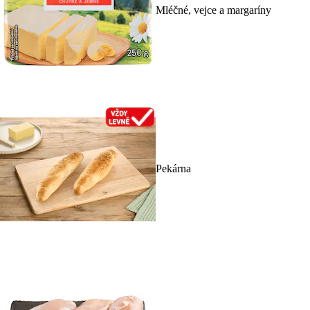
Mléčné, vejce a margaríny
Pekárna