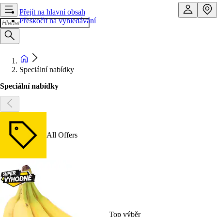
Přejít na hlavní obsah
Přeskočit na vyhledávání
Speciální nabídky
Speciální nabídky
All Offers
Top výběr