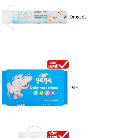
Drogerie
Dítě