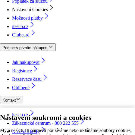
Poplatek za službu
Nastavení Cookies
Možnosti platby
itesco.cz
Clubcard
Pomoc s prvním nákupem
Jak nakupovat
Registrace
Rezervace času
Oblíbené
Kontakt
itesco.cz
Nastavení soukromí a cookies
Zákaznické centrum - 800 222 555
My a našich 18 partnerů používáme nebo ukládáme soubory cookies,
Naše obchody