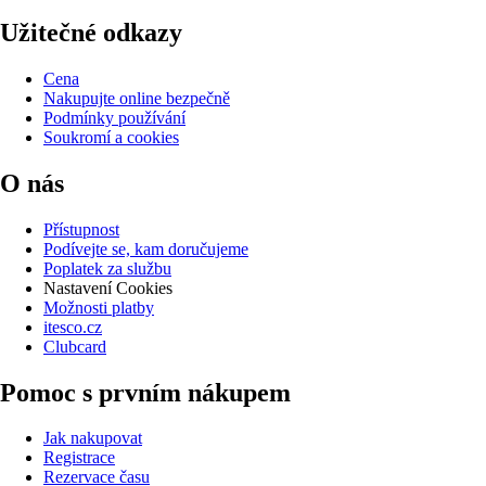
Užitečné odkazy
Cena
Nakupujte online bezpečně
Podmínky používání
Soukromí a cookies
O nás
Přístupnost
Podívejte se, kam doručujeme
Poplatek za službu
Nastavení Cookies
Možnosti platby
itesco.cz
Clubcard
Pomoc s prvním nákupem
Jak nakupovat
Registrace
Rezervace času