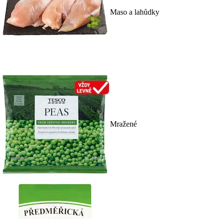
Maso a lahůdky
Mražené