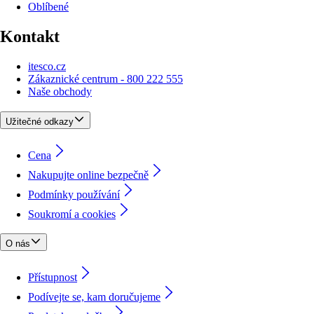
Oblíbené
Kontakt
itesco.cz
Zákaznické centrum - 800 222 555
Naše obchody
Užitečné odkazy
Cena
Nakupujte online bezpečně
Podmínky používání
Soukromí a cookies
O nás
Přístupnost
Podívejte se, kam doručujeme