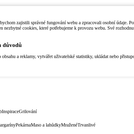
ychom zajistili správné fungování webu a zpracovali osobní údaje. P
en nezbytné cookies, které potřebujeme k provozu webu. Své rozhodnu
ch důvodů
bsahu a reklamy, vytvářet uživatelské statistiky, ukládat nebo přistup
b
Inspirace
Grilování
argaríny
Pekárna
Maso a lahůdky
Mražené
Trvanlivé