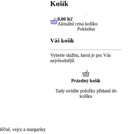
Košík
0,00 Kč
Aktuální cena košíku
0,00 Kč
Aktuální cena košíku
Pokladna
Váš košík
Vyberte službu, která je pro Vás
nejvhodnější
Prázdný košík
Tady uvidíte položky přidané do
košíku
éčné, vejce a margaríny