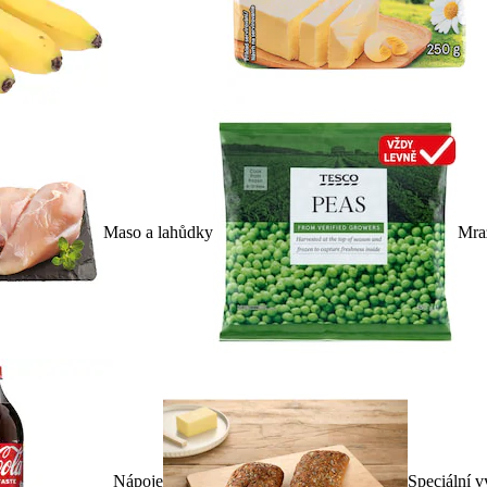
Maso a lahůdky
Mra
Nápoje
Speciální v