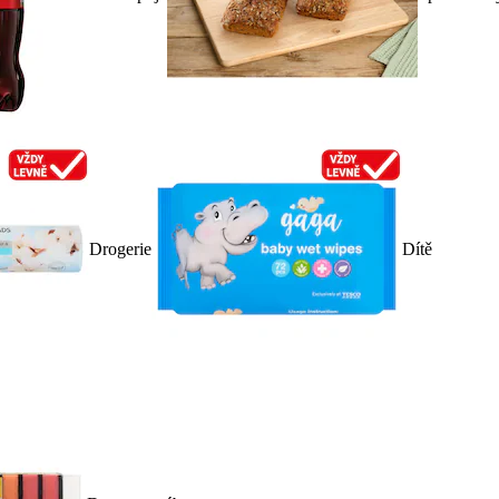
Drogerie
Dítě