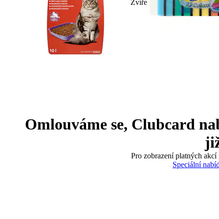
Zvíře
Omlouváme se, Clubcard nabíd
ji
Pro zobrazení platných akcí 
Speciální nabí