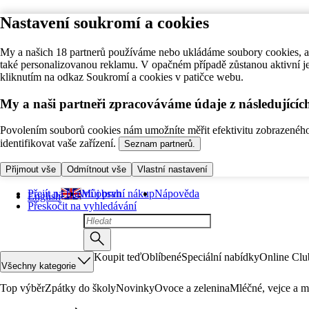
Nastavení soukromí a cookies
My a našich 18 partnerů používáme nebo ukládáme soubory cookies, ab
také personalizovanou reklamu. V opačném případě zůstanou aktivní j
kliknutím na odkaz Soukromí a cookies v patičce webu.
My a naši partneři zpracováváme údaje z následující
Povolením souborů cookies nám umožníte měřit efektivitu zobrazeného o
identifikovat vaše zařízení.
Seznam partnerů.
Přijmout vše
Odmítnout vše
Vlastní nastavení
Přejít na hlavní obsah
Můj první nákup
Nápověda
English
Přeskočit na vyhledávání
Koupit teď
Oblíbené
Speciální nabídky
Online Clu
Všechny kategorie
Top výběr
Zpátky do školy
Novinky
Ovoce a zelenina
Mléčné, vejce a m