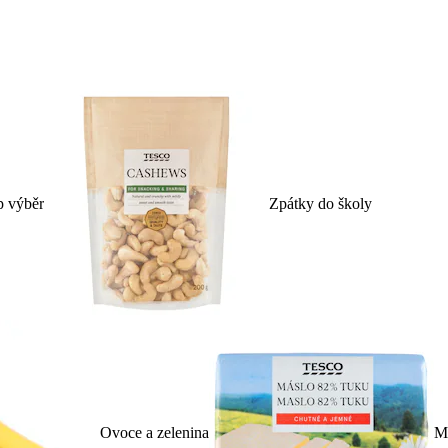
p výběr
Zpátky do školy
Ovoce a zelenina
Ml