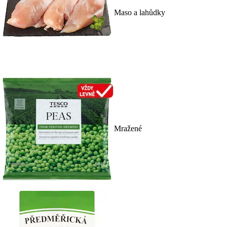
Maso a lahůdky
Mražené