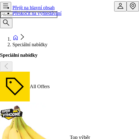
Přejít na hlavní obsah
Přeskočit na vyhledávání
Speciální nabídky
Speciální nabídky
All Offers
Top výběr