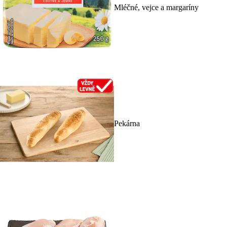
Mléčné, vejce a margaríny
Pekárna