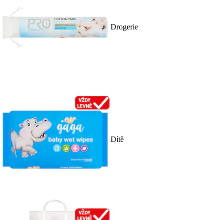
Drogerie
Dítě