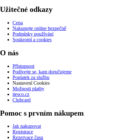
Užitečné odkazy
Cena
Nakupujte online bezpečně
Podmínky používání
Soukromí a cookies
O nás
Přístupnost
Podívejte se, kam doručujeme
Poplatek za službu
Nastavení Cookies
Možnosti platby
itesco.cz
Clubcard
Pomoc s prvním nákupem
Jak nakupovat
Registrace
Rezervace času