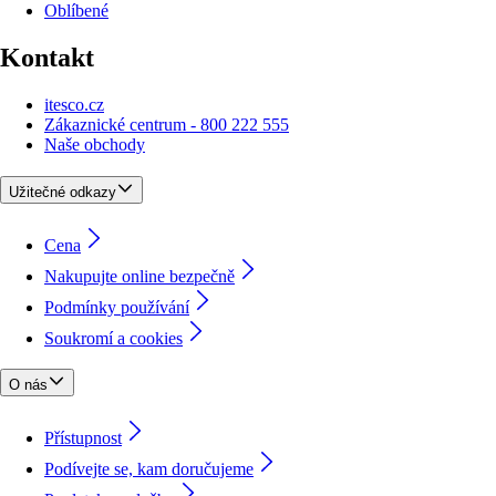
Oblíbené
Kontakt
itesco.cz
Zákaznické centrum - 800 222 555
Naše obchody
Užitečné odkazy
Cena
Nakupujte online bezpečně
Podmínky používání
Soukromí a cookies
O nás
Přístupnost
Podívejte se, kam doručujeme