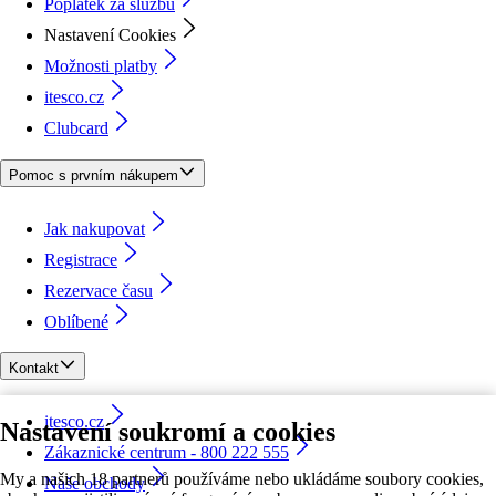
Poplatek za službu
Nastavení Cookies
Možnosti platby
itesco.cz
Clubcard
Pomoc s prvním nákupem
Jak nakupovat
Registrace
Rezervace času
Oblíbené
Kontakt
itesco.cz
Nastavení soukromí a cookies
Zákaznické centrum - 800 222 555
My a našich 18 partnerů používáme nebo ukládáme soubory cookies,
Naše obchody