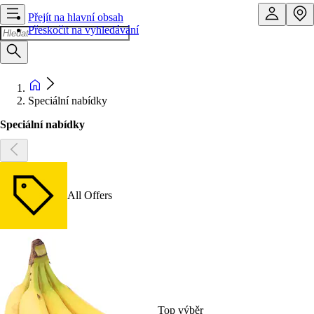
Přejít na hlavní obsah
Přeskočit na vyhledávání
Speciální nabídky
Speciální nabídky
All Offers
Top výběr