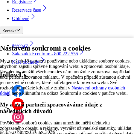
Registrace
Rezervace času
Oblíbené
Kontakt
itesco.cz
Nastavení soukromí a cookies
Zákaznické centrum - 800 222 555
My a našich 18 partnerů používáme nebo ukládáme soubory cookies,
Naše obchody
abychom zajistili správné fungování webu a zpracovali osobní údaje.
Povolením použití všech cookies nám umožníte zobrazovat například
followUs
také personalizovanou reklamu. V opačném případě zůstanou aktivní
jen nezbytné cookies, které potřebujeme k provozu webu. Své
rozhodnutí můžete kdykoliv změnit v
Nastavení ochrany osobních
údajů
nebo kliknutím na odkaz Soukromí a cookies v patičce webu.
My a naši partneři zpracováváme údaje z
následujících důvodů
Povolením souborů cookies nám umožníte měřit efektivitu
zobrazeného obsahu a reklamy, vytvářet uživatelské statistiky, ukládat
©
Tesco Stores ČR a.s. 2026
nebo přistupovat k informacím ve vašem zařízení, používat přesná data