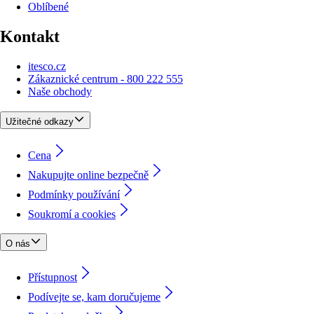
Oblíbené
Kontakt
itesco.cz
Zákaznické centrum - 800 222 555
Naše obchody
Užitečné odkazy
Cena
Nakupujte online bezpečně
Podmínky používání
Soukromí a cookies
O nás
Přístupnost
Podívejte se, kam doručujeme