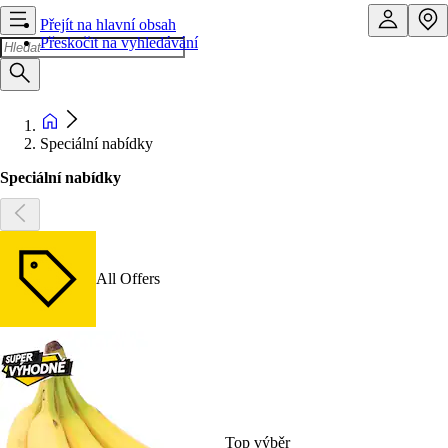
Přejít na hlavní obsah
Přeskočit na vyhledávání
Speciální nabídky
Speciální nabídky
All Offers
Top výběr