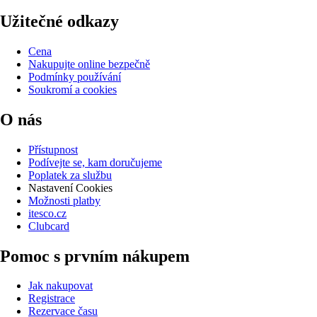
Užitečné odkazy
Cena
Nakupujte online bezpečně
Podmínky používání
Soukromí a cookies
O nás
Přístupnost
Podívejte se, kam doručujeme
Poplatek za službu
Nastavení Cookies
Možnosti platby
itesco.cz
Clubcard
Pomoc s prvním nákupem
Jak nakupovat
Registrace
Rezervace času