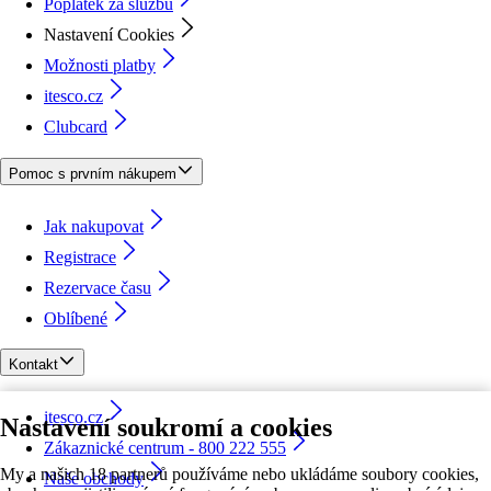
Poplatek za službu
Nastavení Cookies
Možnosti platby
itesco.cz
Clubcard
Pomoc s prvním nákupem
Jak nakupovat
Registrace
Rezervace času
Oblíbené
Kontakt
itesco.cz
Nastavení soukromí a cookies
Zákaznické centrum - 800 222 555
My a našich 18 partnerů používáme nebo ukládáme soubory cookies,
Naše obchody