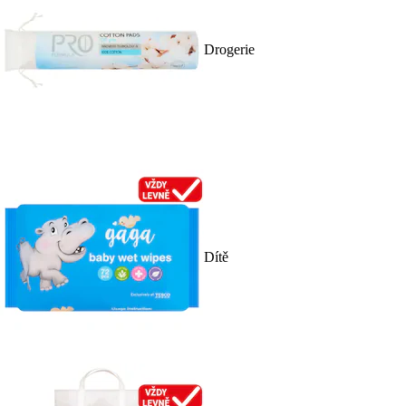
Drogerie
Dítě