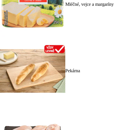
Mléčné, vejce a margaríny
Pekárna