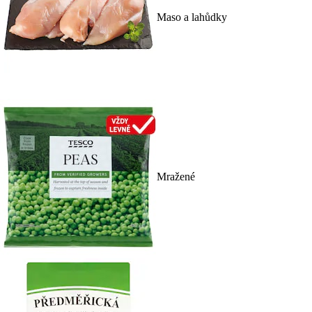
Maso a lahůdky
Mražené