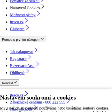
Poplatek za službu
Nastavení Cookies
Možnosti platby
itesco.cz
Clubcard
Pomoc s prvním nákupem
Jak nakupovat
Registrace
Rezervace času
Oblíbené
Kontakt
itesco.cz
Nastavení soukromí a cookies
Zákaznické centrum - 800 222 555
My a našich 18 partnerů používáme nebo ukládáme soubory cookies,
Naše obchody