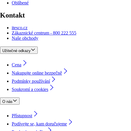
Oblíbené
Kontakt
itesco.cz
Zákaznické centrum - 800 222 555
Naše obchody
Užitečné odkazy
Cena
Nakupujte online bezpečně
Podmínky používání
Soukromí a cookies
O nás
Přístupnost
Podívejte se, kam doručujeme