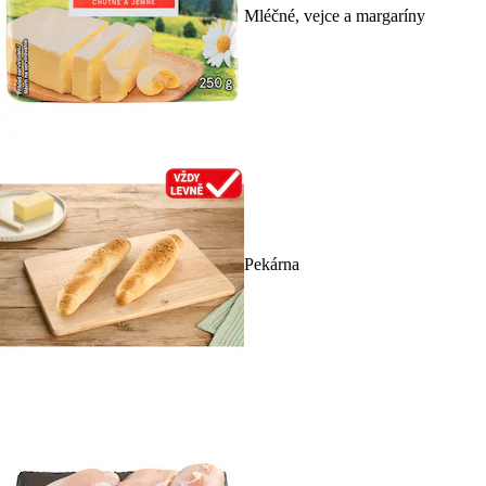
Mléčné, vejce a margaríny
Pekárna