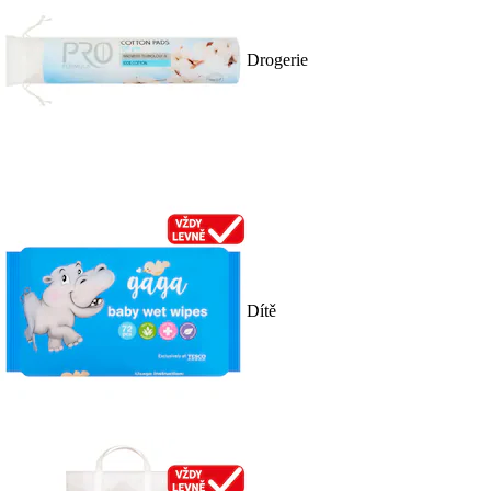
Drogerie
Dítě