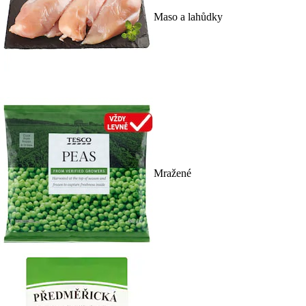
Maso a lahůdky
Mražené