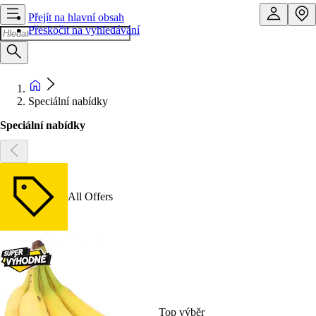
Přejít na hlavní obsah
Přeskočit na vyhledávání
Speciální nabídky
Speciální nabídky
All Offers
Top výběr