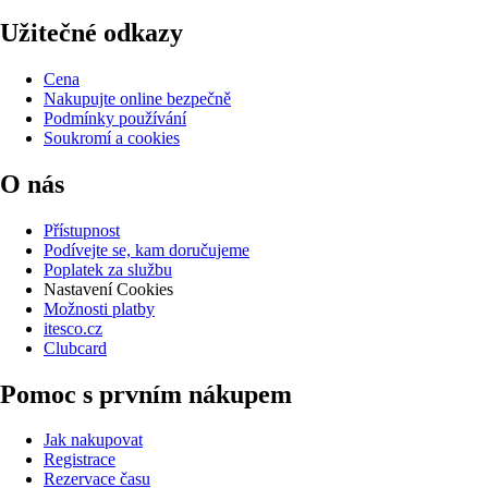
Užitečné odkazy
Cena
Nakupujte online bezpečně
Podmínky používání
Soukromí a cookies
O nás
Přístupnost
Podívejte se, kam doručujeme
Poplatek za službu
Nastavení Cookies
Možnosti platby
itesco.cz
Clubcard
Pomoc s prvním nákupem
Jak nakupovat
Registrace
Rezervace času