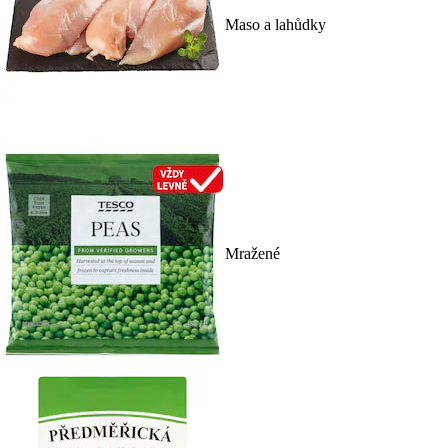
Maso a lahůdky
Mražené