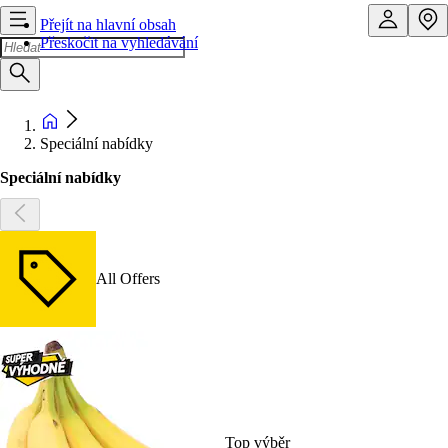
Přejít na hlavní obsah
Přeskočit na vyhledávání
Speciální nabídky
Speciální nabídky
All Offers
Top výběr