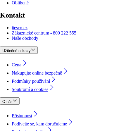
Oblíbené
Kontakt
itesco.cz
Zákaznické centrum - 800 222 555
Naše obchody
Užitečné odkazy
Cena
Nakupujte online bezpečně
Podmínky používání
Soukromí a cookies
O nás
Přístupnost
Podívejte se, kam doručujeme