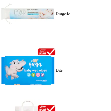
Drogerie
Dítě