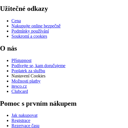
Užitečné odkazy
Cena
Nakupujte online bezpečně
Podmínky používání
Soukromí a cookies
O nás
Přístupnost
Podívejte se, kam doručujeme
Poplatek za službu
Nastavení Cookies
Možnosti platby
itesco.cz
Clubcard
Pomoc s prvním nákupem
Jak nakupovat
Registrace
Rezervace času