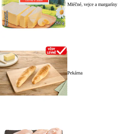
Mléčné, vejce a margaríny
Pekárna