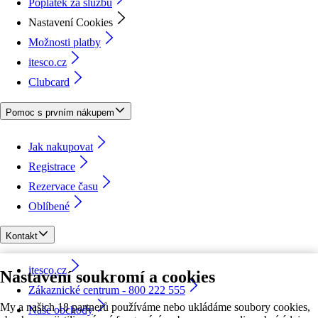
Poplatek za službu
Nastavení Cookies
Možnosti platby
itesco.cz
Clubcard
Pomoc s prvním nákupem
Jak nakupovat
Registrace
Rezervace času
Oblíbené
Kontakt
itesco.cz
Nastavení soukromí a cookies
Zákaznické centrum - 800 222 555
My a našich 18 partnerů používáme nebo ukládáme soubory cookies,
Naše obchody