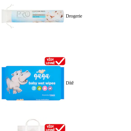
Drogerie
Dítě