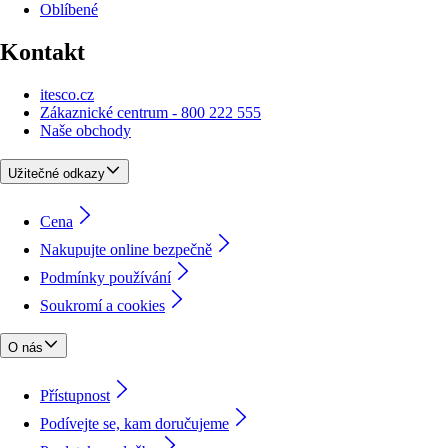
Oblíbené
Kontakt
itesco.cz
Zákaznické centrum - 800 222 555
Naše obchody
Užitečné odkazy
Cena
Nakupujte online bezpečně
Podmínky používání
Soukromí a cookies
O nás
Přístupnost
Podívejte se, kam doručujeme