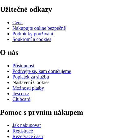
Užitečné odkazy
Cena
Nakupujte online bezpečně
Podmínky používání
Soukromí a cookies
O nás
Přístupnost
Podívejte se, kam doručujeme
Poplatek za službu
Nastavení Cookies
Možnosti platby
itesco.cz
Clubcard
Pomoc s prvním nákupem
Jak nakupovat
Registrace
Rezervace času