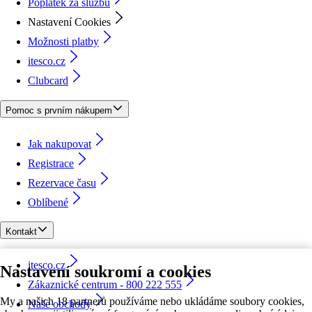
Poplatek za službu
Nastavení Cookies
Možnosti platby
itesco.cz
Clubcard
Pomoc s prvním nákupem
Jak nakupovat
Registrace
Rezervace času
Oblíbené
Kontakt
itesco.cz
Nastavení soukromí a cookies
Zákaznické centrum - 800 222 555
My a našich 18 partnerů používáme nebo ukládáme soubory cookies,
Naše obchody