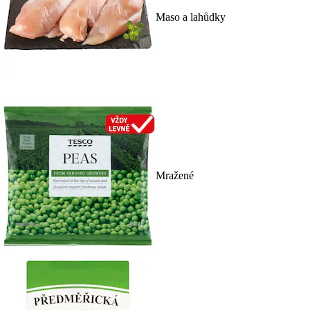
Maso a lahůdky
Mražené