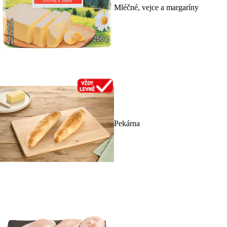
Mléčné, vejce a margaríny
Pekárna