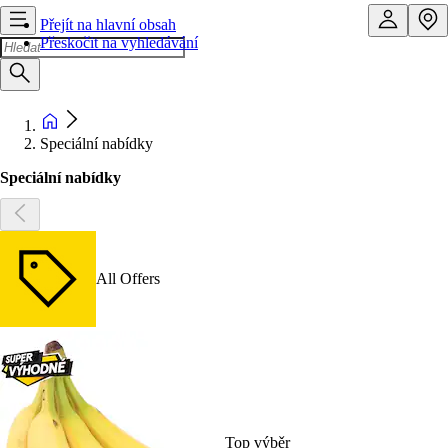
Přejít na hlavní obsah
Přeskočit na vyhledávání
Speciální nabídky
Speciální nabídky
All Offers
Top výběr