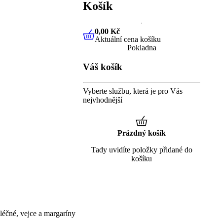
Košík
0,00 Kč
Aktuální cena košíku
0,00 Kč
Aktuální cena košíku
Pokladna
Váš košík
Vyberte službu, která je pro Vás
nejvhodnější
Prázdný košík
Tady uvidíte položky přidané do
košíku
éčné, vejce a margaríny