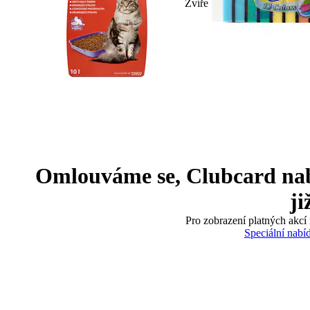
Zvíře
Omlouváme se, Clubcard nabíd
ji
Pro zobrazení platných akcí 
Speciální nabí