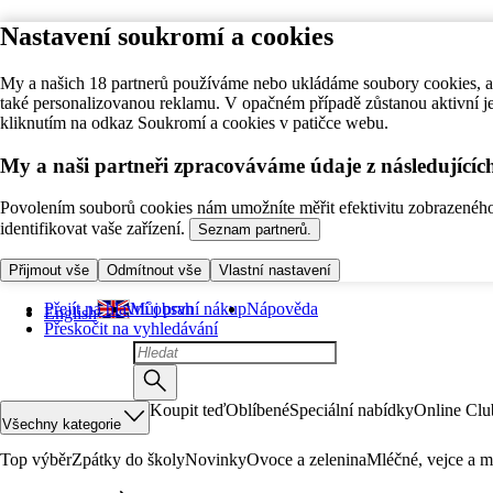
Nastavení soukromí a cookies
My a našich 18 partnerů používáme nebo ukládáme soubory cookies, ab
také personalizovanou reklamu. V opačném případě zůstanou aktivní j
kliknutím na odkaz Soukromí a cookies v patičce webu.
My a naši partneři zpracováváme údaje z následující
Povolením souborů cookies nám umožníte měřit efektivitu zobrazeného o
identifikovat vaše zařízení.
Seznam partnerů.
Přijmout vše
Odmítnout vše
Vlastní nastavení
Přejít na hlavní obsah
Můj první nákup
Nápověda
English
Přeskočit na vyhledávání
Koupit teď
Oblíbené
Speciální nabídky
Online Clu
Všechny kategorie
Top výběr
Zpátky do školy
Novinky
Ovoce a zelenina
Mléčné, vejce a m