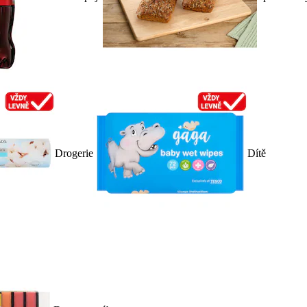
Drogerie
Dítě