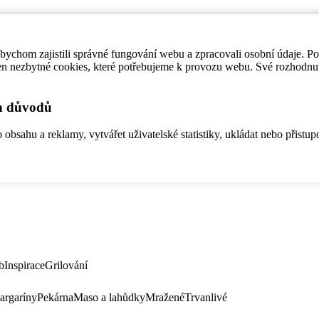
ychom zajistili správné fungování webu a zpracovali osobní údaje. P
en nezbytné cookies, které potřebujeme k provozu webu. Své rozhodnu
ch důvodů
bsahu a reklamy, vytvářet uživatelské statistiky, ukládat nebo přistup
b
Inspirace
Grilování
argaríny
Pekárna
Maso a lahůdky
Mražené
Trvanlivé