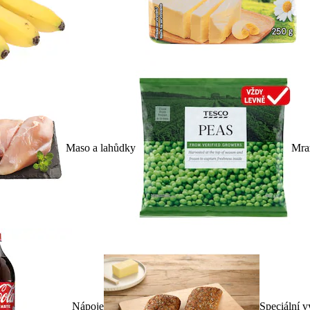
Maso a lahůdky
Mra
Nápoje
Speciální v