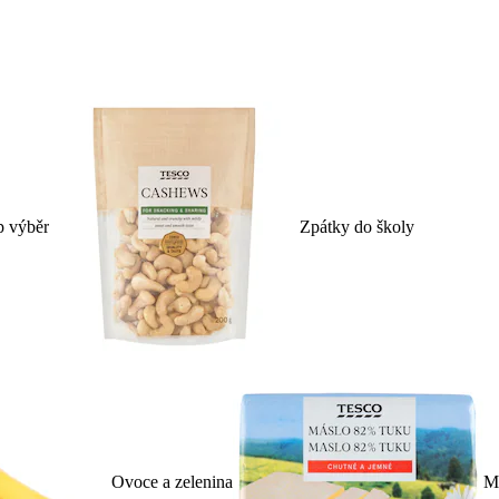
p výběr
Zpátky do školy
Ovoce a zelenina
Ml