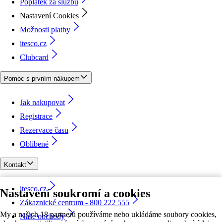
Poplatek za službu
Nastavení Cookies
Možnosti platby
itesco.cz
Clubcard
Pomoc s prvním nákupem
Jak nakupovat
Registrace
Rezervace času
Oblíbené
Kontakt
itesco.cz
Nastavení soukromí a cookies
Zákaznické centrum - 800 222 555
My a našich 18 partnerů používáme nebo ukládáme soubory cookies,
Naše obchody