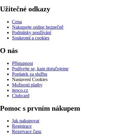
Užitečné odkazy
Cena
Nakupujte online bezpečně
Podmínky používání
Soukromí a cookies
O nás
Přístupnost
Podívejte se, kam doručujeme
Poplatek za službu
Nastavení Cookies
Možnosti platby
itesco.cz
Clubcard
Pomoc s prvním nákupem
Jak nakupovat
Registrace
Rezervace času