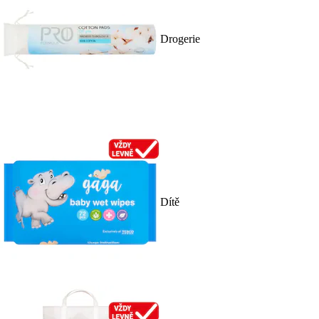
Drogerie
Dítě