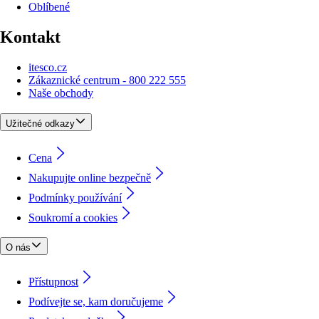
Oblíbené
Kontakt
itesco.cz
Zákaznické centrum - 800 222 555
Naše obchody
Užitečné odkazy
Cena
Nakupujte online bezpečně
Podmínky používání
Soukromí a cookies
O nás
Přístupnost
Podívejte se, kam doručujeme