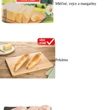
Mléčné, vejce a margaríny
Pekárna