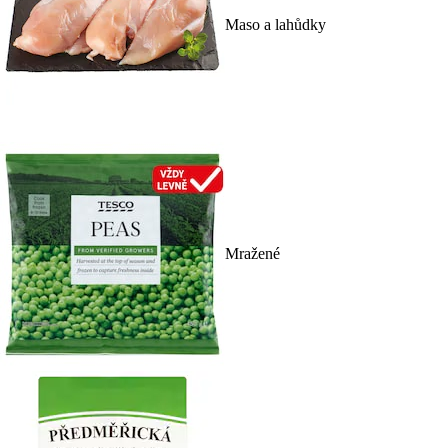
Maso a lahůdky
Mražené