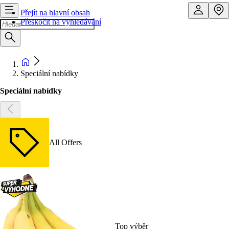
Přejít na hlavní obsah
Přeskočit na vyhledávání
Speciální nabídky
Speciální nabídky
All Offers
Top výběr