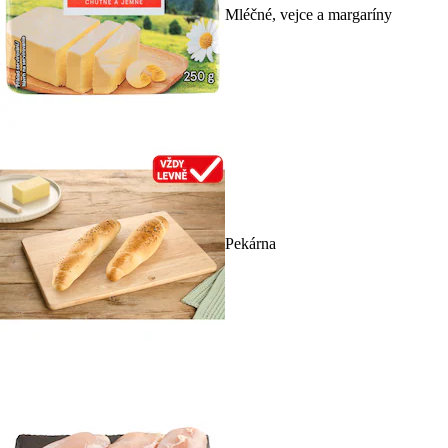
Mléčné, vejce a margaríny
Pekárna