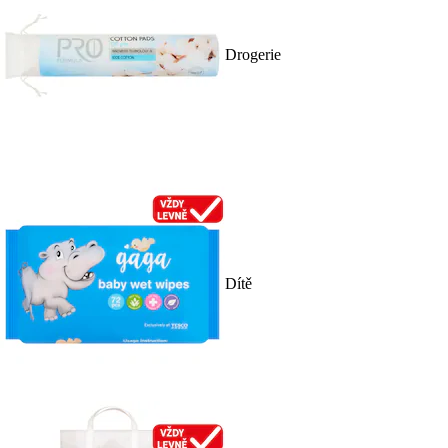
Drogerie
Dítě