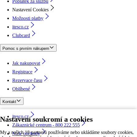
Poplatek za službu
Nastavení Cookies
Možnosti platby
itesco.cz
Clubcard
Pomoc s prvním nákupem
Jak nakupovat
Registrace
Rezervace času
Oblíbené
Kontakt
itesco.cz
Nastavení soukromí a cookies
Zákaznické centrum - 800 222 555
My a našich 18 partnerů používáme nebo ukládáme soubory cookies,
Naše obchody