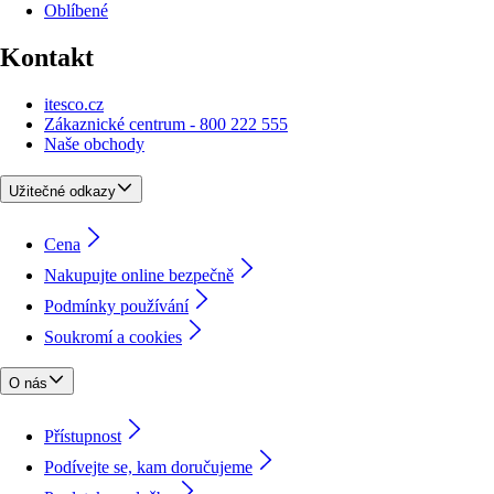
Oblíbené
Kontakt
itesco.cz
Zákaznické centrum - 800 222 555
Naše obchody
Užitečné odkazy
Cena
Nakupujte online bezpečně
Podmínky používání
Soukromí a cookies
O nás
Přístupnost
Podívejte se, kam doručujeme