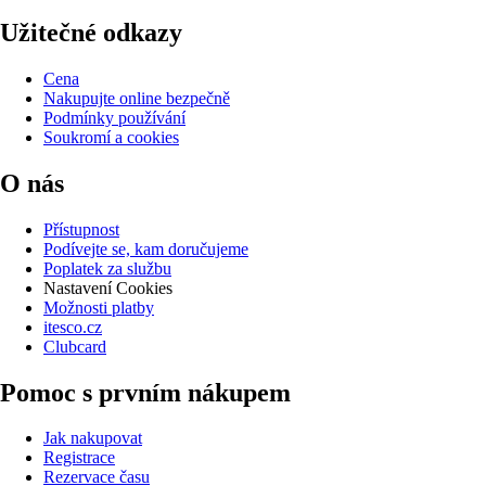
Užitečné odkazy
Cena
Nakupujte online bezpečně
Podmínky používání
Soukromí a cookies
O nás
Přístupnost
Podívejte se, kam doručujeme
Poplatek za službu
Nastavení Cookies
Možnosti platby
itesco.cz
Clubcard
Pomoc s prvním nákupem
Jak nakupovat
Registrace
Rezervace času