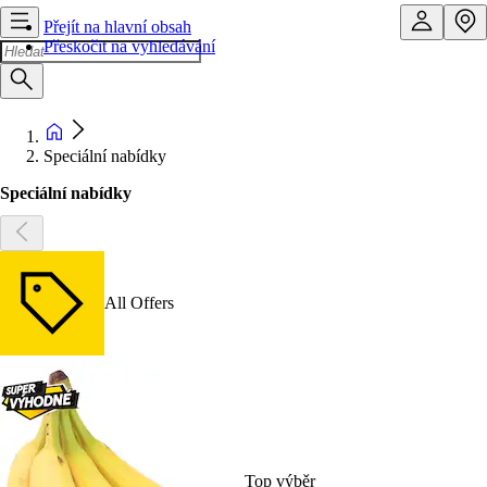
Přejít na hlavní obsah
Přeskočit na vyhledávání
Speciální nabídky
Speciální nabídky
All Offers
Top výběr