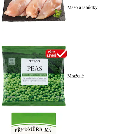
Maso a lahůdky
Mražené